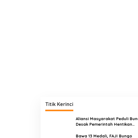
Titik Kerinci
Aliansi Masyarakat Peduli Bu
Desak Pemerintah Hentikan
Angkutan Truk Batu Bara di
Jalan Lintas Bungo
Bawa 13 Medali, FAJI Bungo