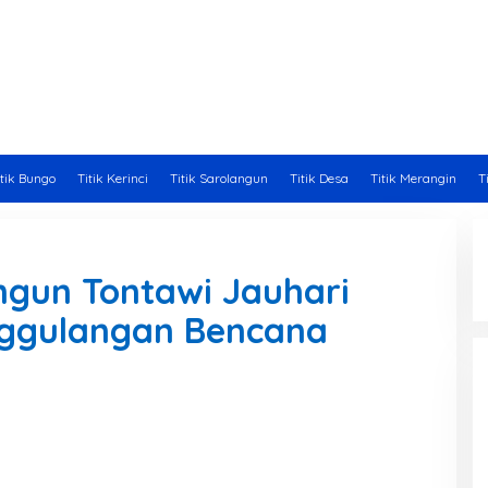
itik Bungo
Titik Kerinci
Titik Sarolangun
Titik Desa
Titik Merangin
T
ngun Tontawi Jauhari
nggulangan Bencana