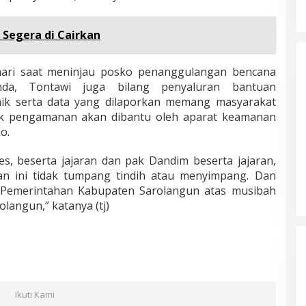
 Segera di Cairkan
ari saat meninjau posko penanggulangan bencana
mda, Tontawi juga bilang penyaluran bantuan
n baik serta data yang dilaporkan memang masyarakat
uk pengamanan akan dibantu oleh aparat keamanan
o.
Masyarakat Dusun Daya Murni
s, beserta jajaran dan pak Dandim beserta jajaran,
Kompak Dukungan Jumiwan Aguza
uan ini tidak tumpang tindih atau menyimpang. Dan
– Maidani
Di Politik, Titik Bungo
|
9 Oktober 2024
ai Pemerintahan Kabupaten Sarolangun atas musibah
olangun,” katanya (tj)
Ikuti Kami