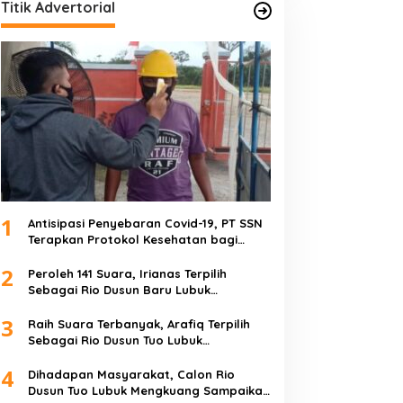
Titik Advertorial
1
Antisipasi Penyebaran Covid-19, PT SSN
Terapkan Protokol Kesehatan bagi
Karyawan dan Tamu
2
Peroleh 141 Suara, Irianas Terpilih
Sebagai Rio Dusun Baru Lubuk
Mengkuang
3
Raih Suara Terbanyak, Arafiq Terpilih
Sebagai Rio Dusun Tuo Lubuk
Mengkuang
4
Dihadapan Masyarakat, Calon Rio
Dusun Tuo Lubuk Mengkuang Sampaikan