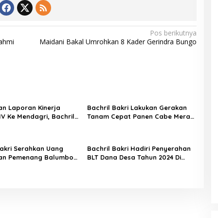
Pos berikutnya
rahmi
Maidani Bakal Umrohkan 8 Kader Gerindra Bungo
n Laporan Kinerja
Bachril Bakri Lakukan Gerakan
IV Ke Mendagri, Bachril
Tanam Cepat Panen Cabe Merah
at Nilai Terbaik
Di Areal Laboratorium Inflasi
Daerah
Bakri Serahkan Uang
Bachril Bakri Hadiri Penyerahan
an Pemenang Balumbo
BLT Dana Desa Tahun 2024 Di
24
desa Ladang Panjang