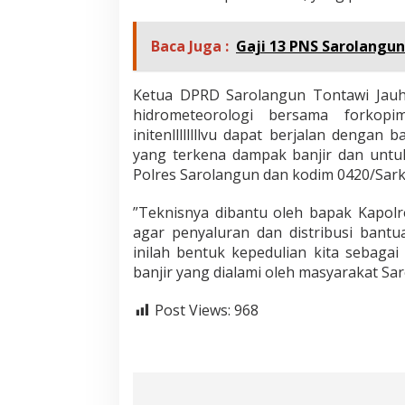
u
P
Baca Juga :
Gaji 13 PNS Sarolangun
o
s
k
Ketua DPRD Sarolangun Tontawi Jauh
o
P
hidrometeorologi bersama forkopi
e
initenllllllllvu dapat berjalan denga
n
yang terkena dampak banjir dan unt
a
Polres Sarolangun dan kodim 0420/Sark
n
g
g
”Teknisnya dibantu oleh bapak Kapolre
u
agar penyaluran dan distribusi bant
l
inilah bentuk kepedulian kita sebag
a
banjir yang dialami oleh masyarakat Sar
n
g
a
Post Views:
968
n
B
e
n
c
a