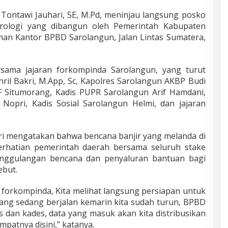
ontawi Jauhari, SE, M.Pd, meninjau langsung posko
rologi yang dibangun oleh Pemerintah Kabupaten
aman Kantor BPBD Sarolangun, Jalan Lintas Sumatera,
rsama jajaran forkompinda Sarolangun, yang turut
chril Bakri, M.App, Sc, Kapolres Sarolangun AKBP Budi
 F Situmorang, Kadis PUPR Sarolangun Arif Hamdani,
Nopri, Kadis Sosial Sarolangun Helmi, dan jajaran
i mengatakan bahwa bencana banjir yang melanda di
rhatian pemerintah daerah bersama seluruh stake
anggulangan bencana dan penyaluran bantuan bagi
ebut.
 forkompinda, Kita melihat langsung persiapan untuk
ang sedang berjalan kemarin kita sudah turun, BPBD
 dan kades, data yang masuk akan kita distribusikan
patnya disini,” katanya.