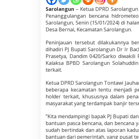
l
Sarolangun
– Ketua DPRD Sarolangun T
a
n
Penanggulangan bencana hidrometeo
g
Sarolangun, Senin (15/01/2024) di hal
u
Desa Bernai, Kecamatan Sarolangun.
n
T
Peninjauan tersebut dilakukannya be
o
n
dihadiri PJ Bupati Sarolangun Dr Ir Ba
t
Prasetya, Dandim 0420/Sarko diwakili
a
Kalaksa BPBD Sarolangun Solahuddin 
w
terkait.
i
J
a
Ketua DPRD Sarolangun Tontawi Jauhar
u
beberapa kecamatan tentu menjadi pe
h
holder terkait, khususnya dalam pen
a
masyarakat yang terdampak banjir ters
r
i
T
”Kita mendampingi bapak PJ Bupati dan
i
bantuan pasca bencana, dan bencana y
n
sudah bertindak dan atas laporan kadus
j
bantuan dari pemerintah, yang pusat tem
a