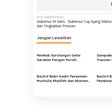
n
a
N
Pos sebelumnya
Gubernur Al Haris : Gubernur Cup Ajang Silatu
a
dan Tingkatkan Prestasi
v
i
Jangan Lewatkan
g
a
Pemkab Sarolangun Gelar
Sampaika
s
Gerakan Pangan Murah
Triwulan 
Langsung Diserbu Warga
Bakri Dap
i
p
Bachril Bakri Hadiri Peresmian
Bachril 
o
Musholla Khalifah dan Khatam
Pembina
Alquran Di SDN 64/VII Suka Sari
Biduk 20
s