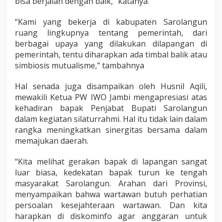
bisa berjalan dengan baik,” katanya.
r
i
“Kami yang bekerja di kabupaten Sarolangun
ruang lingkupnya tentang pemerintah, dari
berbagai upaya yang dilakukan dilapangan di
pemerintah, tentu diharapkan ada timbal balik atau
simbiosis mutualisme,” tambahnya
Hal senada juga disampaikan oleh Husnil Aqili,
mewakili Ketua PW IWO Jambi mengapresiasi atas
kehadiran bapak Penjabat Bupati Sarolangun
dalam kegiatan silaturrahmi. Hal itu tidak lain dalam
rangka meningkatkan sinergitas bersama dalam
memajukan daerah.
“Kita melihat gerakan bapak di lapangan sangat
luar biasa, kedekatan bapak turun ke tengah
masyarakat Sarolangun. Arahan dari Provinsi,
menyampaikan bahwa wartawan butuh perhatian
persoalan kesejahteraan wartawan. Dan kita
harapkan di diskominfo agar anggaran untuk