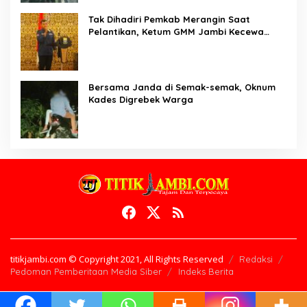
Tak Dihadiri Pemkab Merangin Saat
Pelantikan, Ketum GMM Jambi Kecewa
Terhadap Pemkab Merangin
Bersama Janda di Semak-semak, Oknum
Kades Digrebek Warga
titikjambi.com © Copyright 2021, All Rights Reserved
Redaksi
Pedoman Pemberitaan Media Siber
Indeks Berita