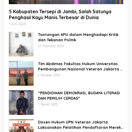
5 Kabupaten Tersepi di Jambi, Salah Satunya
Penghasil Kayu Manis Terbesar di Dunia
1 Juni 2025
Tantangan KPU dalam Menghadapi Kritik
dan Tekanan Politik
27 Februari 2024
Tim Abdimas Fakultas Hukum Universitas
Pembangunan Nasional Veteran Jakarta
Melakukan Pendampingan dan
1 Oktober 2023
Pendaftaran Dua Badan Hukum Sekaligus
“PENDIDIKAN DEMOKRASI, BUDAYA LITERASI
DAN PEMILIH CERDAS”
7 Maret 2023
Dosen Hukum UPN Veteran Jakarta
Laksanakan Pelatihan Pendaftaran Merek