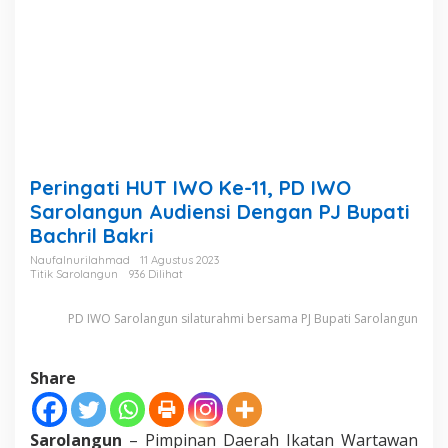
1
1
,
P
D
I
W
O
S
a
Peringati HUT IWO Ke-11, PD IWO
r
o
Sarolangun Audiensi Dengan PJ Bupati
l
Bachril Bakri
a
n
Naufalnurilahmad
11 Agustus 2023
Titik Sarolangun
936 Dilihat
g
u
n
PD IWO Sarolangun silaturahmi bersama PJ Bupati Sarolangun
A
u
d
Share
i
e
n
Sarolangun
– Pimpinan Daerah Ikatan Wartawan
s