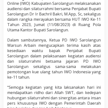
i
Online (IWO) Kabupaten Sarolangun melaksanakan
D
audiensi dan silaturrahmi bersama Penjabat Bupati
e
Sarolangun Dr Ir Bachril Bakri, M.App, Sc, sekaligus
n
dalam rangka merayakan bersama HUT IWO Ke-11
g
Tahun 2023, Jumat (11/08/2023) di Ruang Pola
a
n
Utama Kantor Bupati Sarolangun.
P
J
Dalam sambutannya, Ketua PD IWO Sarolangun
B
Warsun Arbain mengucapkan terima kasih atas
u
kesediaan waktu bapak Penjabat Bupati
p
a
Sarolangun dalam pelaksanaan kegiatan audiensi
t
dan silaturrahmi betsama jajaran PD IWO
i
Sarolangun sekaligus sama-sama melakukan
B
pemotongan kue ulang tahun IWO Indonesia yang
a
c
ke-11 tahun.
h
r
“Semoga kegiatan yang kita laksanakan hari ini
i
mendapatkan ridho dari Allah SWT, dan kedepan
l
hubungan silaturrahmi dan sinergitas antara insan
B
a
pers khususnya IWO dengan Pemerintah Daerah
k