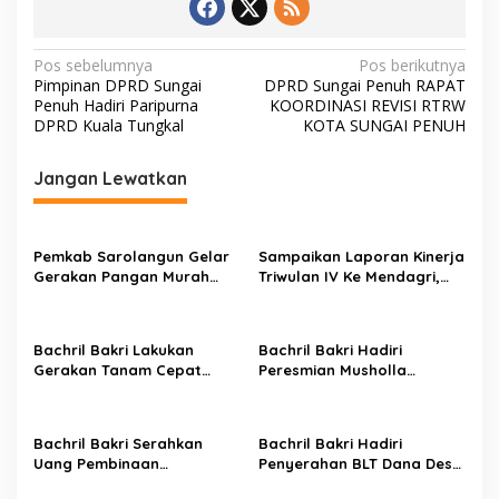
N
Pos sebelumnya
Pos berikutnya
Pimpinan DPRD Sungai
DPRD Sungai Penuh RAPAT
a
Penuh Hadiri Paripurna
KOORDINASI REVISI RTRW
v
DPRD Kuala Tungkal
KOTA SUNGAI PENUH
i
Jangan Lewatkan
g
a
s
Pemkab Sarolangun Gelar
Sampaikan Laporan Kinerja
Gerakan Pangan Murah
Triwulan IV Ke Mendagri,
i
Langsung Diserbu Warga
Bachril Bakri Dapat Nilai
p
Terbaik
o
Bachril Bakri Lakukan
Bachril Bakri Hadiri
Gerakan Tanam Cepat
Peresmian Musholla
s
Panen Cabe Merah Di Areal
Khalifah dan Khatam
Laboratorium Inflasi
Alquran Di SDN 64/VII Suka
Daerah
Sari
Bachril Bakri Serahkan
Bachril Bakri Hadiri
Uang Pembinaan
Penyerahan BLT Dana Desa
Pemenang Balumbo Biduk
Tahun 2024 Di desa Ladang