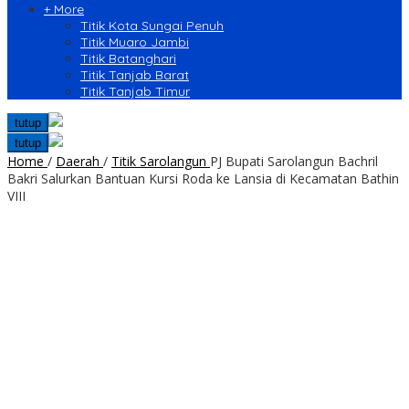
+ More
Titik Kota Sungai Penuh
Titik Muaro Jambi
Titik Batanghari
Titik Tanjab Barat
Titik Tanjab Timur
tutup
tutup
Home
/
Daerah
/
Titik Sarolangun
PJ Bupati Sarolangun Bachril
Bakri Salurkan Bantuan Kursi Roda ke Lansia di Kecamatan Bathin
VIII