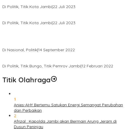
Nyaleg DPR RI
Di Politik, Titik Kota Jambi
|
22 Juli 2023
Edi Purwanto, Politikus Muda Jambi Caleg DPR RI Dapil Jambi
Di Politik, Titik Kota Jambi
|
22 Juli 2023
Sikapi Beban Rakyat Makin Berat dan Maraknya Demo
Penolakan Kenaikan Harga BBM, AHY Panggil Pimpinan
Demokrat dan Wakil Rakyat dari Seluruh Indonesia
Di Nasional, Politik
|
14 September 2022
Gabung ke Demokrat, Wabup Tebo Segera Pamit dari PDIP
Di Politik, Titik Bungo, Titik Pemrov Jambi
|
12 Februari 2022
Titik Olahraga
1
Anies-AHY Bertemu Satukan Energi Semangat Perubahan
dan Perbaikan
2
Afrizal : Kapolda Jambi akan Bermain Arung Jeram di
Dusun Peninjau