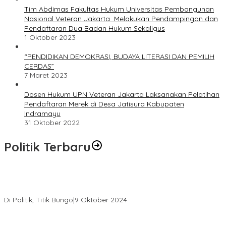
Tim Abdimas Fakultas Hukum Universitas Pembangunan
Nasional Veteran Jakarta Melakukan Pendampingan dan
Pendaftaran Dua Badan Hukum Sekaligus
1 Oktober 2023
“PENDIDIKAN DEMOKRASI, BUDAYA LITERASI DAN PEMILIH
CERDAS”
7 Maret 2023
Dosen Hukum UPN Veteran Jakarta Laksanakan Pelatihan
Pendaftaran Merek di Desa Jatisura Kabupaten
Indramayu
31 Oktober 2022
Politik Terbaru
Masyarakat Dusun Daya Murni Kompak Dukungan Jumiwan
Aguza – Maidani
Di Politik, Titik Bungo
|
9 Oktober 2024
Pernah Sadap Karet Untuk Biayai Sekolah, Edi Purwanto Kini