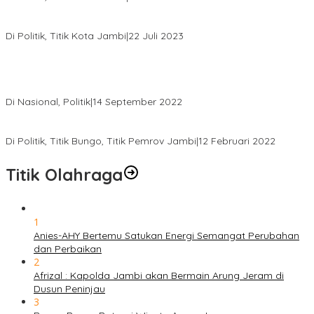
Edi Purwanto, Politikus Muda Jambi Caleg DPR RI Dapil Jambi
Di Politik, Titik Kota Jambi
|
22 Juli 2023
Sikapi Beban Rakyat Makin Berat dan Maraknya Demo
Penolakan Kenaikan Harga BBM, AHY Panggil Pimpinan
Demokrat dan Wakil Rakyat dari Seluruh Indonesia
Di Nasional, Politik
|
14 September 2022
Gabung ke Demokrat, Wabup Tebo Segera Pamit dari PDIP
Di Politik, Titik Bungo, Titik Pemrov Jambi
|
12 Februari 2022
Titik Olahraga
1
Anies-AHY Bertemu Satukan Energi Semangat Perubahan
dan Perbaikan
2
Afrizal : Kapolda Jambi akan Bermain Arung Jeram di
Dusun Peninjau
3