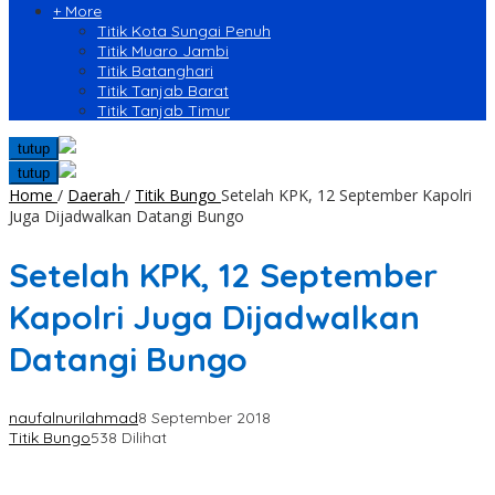
+ More
Titik Kota Sungai Penuh
Titik Muaro Jambi
Titik Batanghari
Titik Tanjab Barat
Titik Tanjab Timur
tutup
tutup
Home
/
Daerah
/
Titik Bungo
Setelah KPK, 12 September Kapolri
Juga Dijadwalkan Datangi Bungo
Setelah KPK, 12 September
Kapolri Juga Dijadwalkan
Datangi Bungo
naufalnurilahmad
8 September 2018
Titik Bungo
538 Dilihat