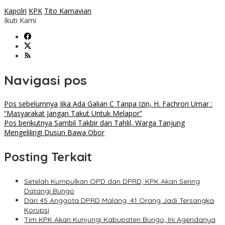
Kapolri
KPK
Tito Karnavian
Ikuti Kami
Navigasi pos
Pos sebelumnya
Jika Ada Galian C Tanpa Izin, H. Fachrori Umar :
“Masyarakat Jangan Takut Untuk Melapor”
Pos berikutnya
Sambil Takbir dan Tahlil, Warga Tanjung
Mengelilingi Dusun Bawa Obor
Posting Terkait
Setelah Kumpulkan OPD dan DPRD, KPK Akan Sering
Datangi Bungo
Dari 45 Anggota DPRD Malang, 41 Orang Jadi Tersangka
Korupsi
Tim KPK Akan Kunjungi Kabupaten Bungo, Ini Agendanya