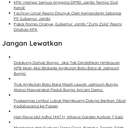
KPK: Hampir Semua Anggota DPRD Jambi Terima ‘Duit
Ketok’
Fachrori Umar Resmi Ditunjuk Oleh Kemendagri Sebagai
Plt Gubernur Jambi
Pakai Rompi Oranye, Gubernur Jambi “Zumi Zola” Resmi
Ditahan KPK
Jangan Lewatkan
Didukung Dishub Bungo. Jika Tak Diindahkan Himbauan,
APB Akan Aksi Blokade Angkutan Batu Bara di Jalinsum
Bungo
Truk Angkutan Batu Bara Masih Lewati Jalinsum Bungo,
Aliansi Masyarakat Peduli Bungo Ancam Demo
Puskesmas Limbur Lubuk Mengkuang Diduga Berikan Obat
Kadaluwarsa ke Pasien
Hari Raya Idul Adha 1447 H, Athaya Garden Kurban 7 Sapi
Monitoring dan Evaluasi Dana Desa, Pemdus Tenam Telah