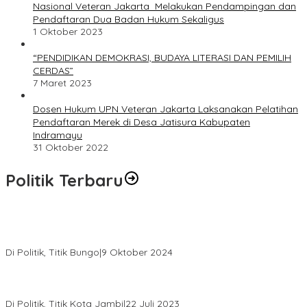
Nasional Veteran Jakarta Melakukan Pendampingan dan
Pendaftaran Dua Badan Hukum Sekaligus
1 Oktober 2023
“PENDIDIKAN DEMOKRASI, BUDAYA LITERASI DAN PEMILIH
CERDAS”
7 Maret 2023
Dosen Hukum UPN Veteran Jakarta Laksanakan Pelatihan
Pendaftaran Merek di Desa Jatisura Kabupaten
Indramayu
31 Oktober 2022
Politik Terbaru
Masyarakat Dusun Daya Murni Kompak Dukungan Jumiwan
Aguza – Maidani
Di Politik, Titik Bungo
|
9 Oktober 2024
Pernah Sadap Karet Untuk Biayai Sekolah, Edi Purwanto Kini
Nyaleg DPR RI
Di Politik, Titik Kota Jambi
|
22 Juli 2023