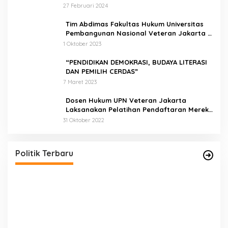
27 Februari 2024
Tim Abdimas Fakultas Hukum Universitas
Pembangunan Nasional Veteran Jakarta
Melakukan Pendampingan dan
1 Oktober 2023
Pendaftaran Dua Badan Hukum Sekaligus
“PENDIDIKAN DEMOKRASI, BUDAYA LITERASI
DAN PEMILIH CERDAS”
7 Maret 2023
Dosen Hukum UPN Veteran Jakarta
Laksanakan Pelatihan Pendaftaran Merek
di Desa Jatisura Kabupaten Indramayu
31 Oktober 2022
Pernah Sadap Karet Untuk Biayai Sekolah, Edi
Purwanto Kini Nyaleg DPR RI
Di Politik, Titik Kota Jambi
|
22 Juli 2023
Politik Terbaru