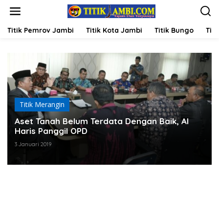
L
e
w
a
Titik Pemrov Jambi
Titik Kota Jambi
Titik Bungo
Titi
t
i
k
e
k
o
n
t
Titik Merangin
e
n
Aset Tanah Belum Terdata Dengan Baik, Al
Haris Panggil OPD
3 Januari 2019