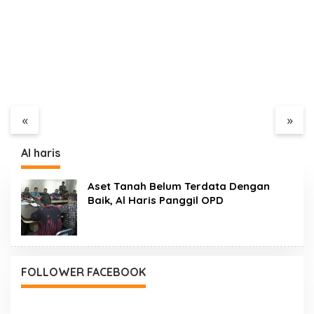
Truk Angkutan Batu
Puskesmas Limbur
Bara Masih Lewati
Lubuk Mengkuang
Jalinsum Bungo, Aliansi
Diduga Berikan Obat
«
»
Masyarakat Peduli
Kadaluwarsa ke Pasien
Bungo Ancam Demo
Al haris
Aset Tanah Belum Terdata Dengan
Baik, Al Haris Panggil OPD
FOLLOWER FACEBOOK