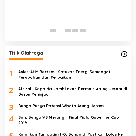
E
D
Di 
Titik Olahraga
1
Anies-AHY Bertemu Satukan Energi Semangat
Perubahan dan Perbaikan
2
Afrizal : Kapolda Jambi akan Bermain Arung Jeram di
Dusun Peninjau
3
Bungo Punya Potensi Wisata Arung Jeram
4
Sah, Bungo VS Merangin Final Piala Gubernur Cup
2019
5
Kalahkan Tanjabtim 1-0, Bungo di Pastikan Lolos ke