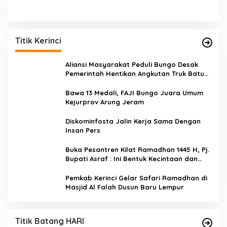
Titik Kerinci
Aliansi Masyarakat Peduli Bungo Desak
Pemerintah Hentikan Angkutan Truk Batu
Bara di Jalan Lintas Bungo
Bawa 13 Medali, FAJI Bungo Juara Umum
Kejurprov Arung Jeram
Diskominfosta Jalin Kerja Sama Dengan
Insan Pers
Buka Pesantren Kilat Ramadhan 1445 H, Pj.
Bupati Asraf : Ini Bentuk Kecintaan dan
Kepedulian PKK Dengan Masyarakat
Kerinci
Pemkab Kerinci Gelar Safari Ramadhan di
Masjid Al Falah Dusun Baru Lempur
Titik Batang HARI