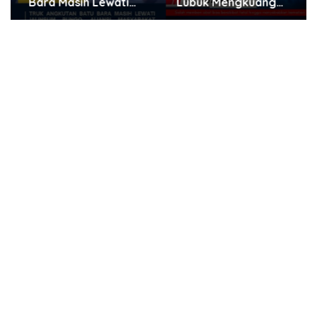
Bara Masih Lewati
Lubuk Mengkuang
Jalinsum Bungo, Aliansi
Diduga Berikan Obat
Masyarakat Peduli
Kadaluwarsa ke Pasien
Bungo Ancam Demo