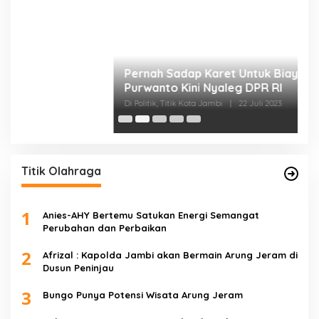
E
D
Di 
Titik Olahraga
1
Anies-AHY Bertemu Satukan Energi Semangat
Perubahan dan Perbaikan
2
Afrizal : Kapolda Jambi akan Bermain Arung Jeram di
Dusun Peninjau
3
Bungo Punya Potensi Wisata Arung Jeram