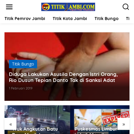
L
e
w
a
Titik Pemrov Jambi
Titik Kota Jambi
Titik Bungo
Titi
t
i
k
e
k
o
n
t
Titik Bungo
e
n
Diduga Lakukan Asusila Dengan Istri Orang,
Rio Dusun Tepian Danto Tak di Sanksi Adat
1 Februari 2019
«
»
Truk Angkutan Batu
Puskesmas Limbur