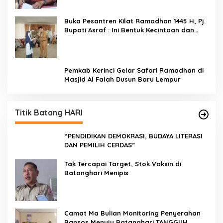
Buka Pesantren Kilat Ramadhan 1445 H, Pj.
Bupati Asraf : Ini Bentuk Kecintaan dan
Kepedulian PKK Dengan Masyarakat
Kerinci
Pemkab Kerinci Gelar Safari Ramadhan di
Masjid Al Falah Dusun Baru Lempur
Titik Batang HARI
“PENDIDIKAN DEMOKRASI, BUDAYA LITERASI
DAN PEMILIH CERDAS”
Tak Tercapai Target, Stok Vaksin di
Batanghari Menipis
Camat Ma Bulian Monitoring Penyerahan
Bansos Menuju Batanghari TANGGUH