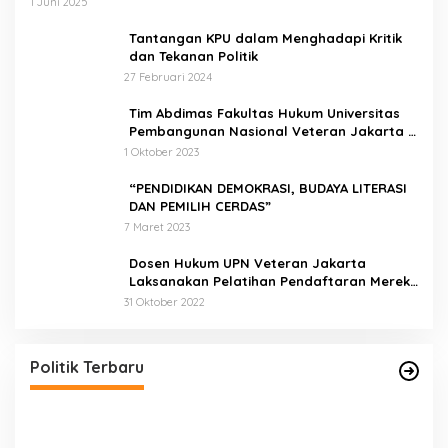
1 Juni 2025
Tantangan KPU dalam Menghadapi Kritik
dan Tekanan Politik
27 Februari 2024
Tim Abdimas Fakultas Hukum Universitas
Pembangunan Nasional Veteran Jakarta
Melakukan Pendampingan dan
1 Oktober 2023
Pendaftaran Dua Badan Hukum Sekaligus
“PENDIDIKAN DEMOKRASI, BUDAYA LITERASI
DAN PEMILIH CERDAS”
7 Maret 2023
Dosen Hukum UPN Veteran Jakarta
Laksanakan Pelatihan Pendaftaran Merek
di Desa Jatisura Kabupaten Indramayu
31 Oktober 2022
Pernah Sadap Karet Untuk Biayai Sekolah, Edi
Purwanto Kini Nyaleg DPR RI
Di Politik, Titik Kota Jambi
|
22 Juli 2023
Politik Terbaru