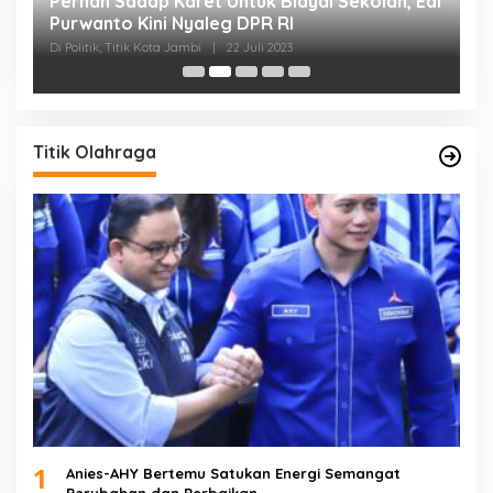
Pernah Sadap Karet Untuk Biayai Sekolah, Edi
E
Purwanto Kini Nyaleg DPR RI
D
Di Politik, Titik Kota Jambi
|
22 Juli 2023
Di 
Titik Olahraga
1
Anies-AHY Bertemu Satukan Energi Semangat