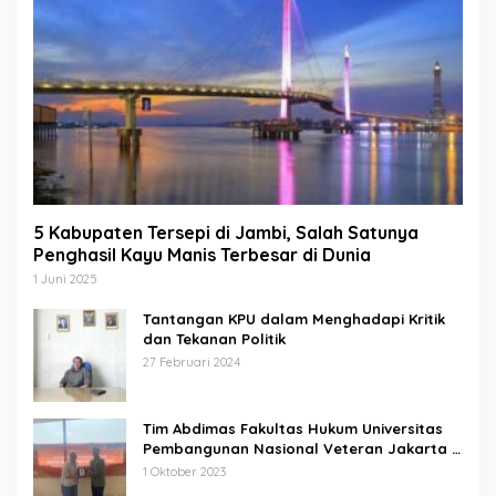
5 Kabupaten Tersepi di Jambi, Salah Satunya
Penghasil Kayu Manis Terbesar di Dunia
1 Juni 2025
Tantangan KPU dalam Menghadapi Kritik
dan Tekanan Politik
27 Februari 2024
Tim Abdimas Fakultas Hukum Universitas
Pembangunan Nasional Veteran Jakarta
Melakukan Pendampingan dan
1 Oktober 2023
Pendaftaran Dua Badan Hukum Sekaligus