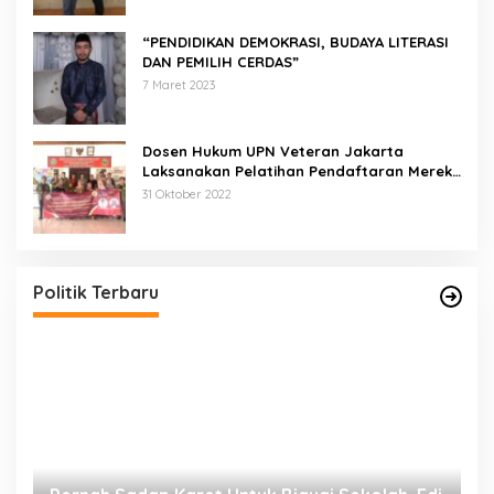
“PENDIDIKAN DEMOKRASI, BUDAYA LITERASI
DAN PEMILIH CERDAS”
7 Maret 2023
Dosen Hukum UPN Veteran Jakarta
Laksanakan Pelatihan Pendaftaran Merek
di Desa Jatisura Kabupaten Indramayu
31 Oktober 2022
Politik Terbaru