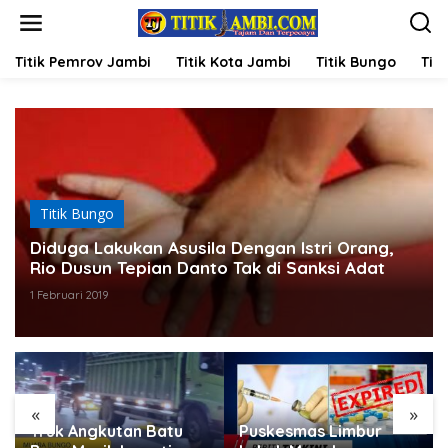
L
e
w
a
Titik Pemrov Jambi
Titik Kota Jambi
Titik Bungo
Titi
t
i
k
e
k
o
n
t
Titik Bungo
e
n
Diduga Lakukan Asusila Dengan Istri Orang,
Rio Dusun Tepian Danto Tak di Sanksi Adat
1 Februari 2019
«
»
Truk Angkutan Batu
Puskesmas Limbur