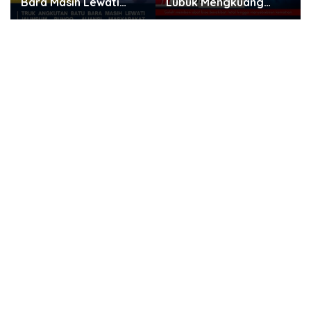
Bara Masih Lewati
Lubuk Mengkuang
Jalinsum Bungo, Aliansi
Diduga Berikan Obat
Masyarakat Peduli
Kadaluwarsa ke Pasien
Bungo Ancam Demo