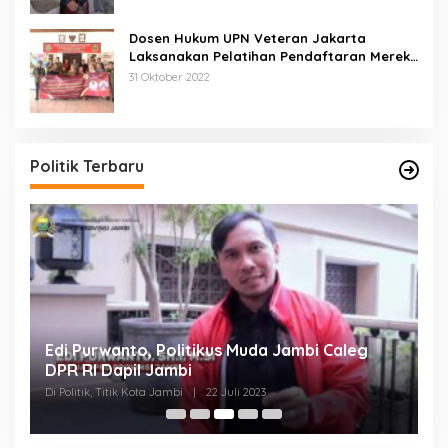
Dosen Hukum UPN Veteran Jakarta
Laksanakan Pelatihan Pendaftaran Merek
di Desa Jatisura Kabupaten Indramayu
31 Oktober 2022
Politik Terbaru
di
Edi Purwanto, Politikus Muda Jambi Caleg
S
DPR RI Dapil Jambi
M
B
Di Politik, Titik Kota Jambi
|
22 Juli 2023
Di 
W