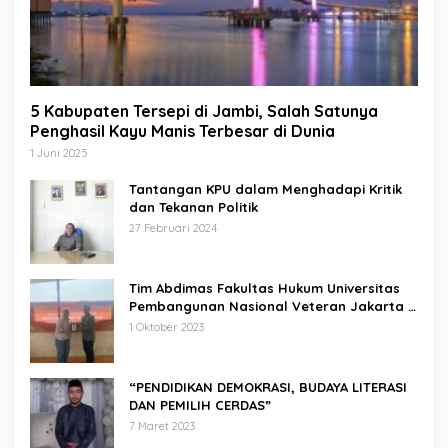
5 Kabupaten Tersepi di Jambi, Salah Satunya
Penghasil Kayu Manis Terbesar di Dunia
1 Juni 2025
Tantangan KPU dalam Menghadapi Kritik
dan Tekanan Politik
27 Februari 2024
Tim Abdimas Fakultas Hukum Universitas
Pembangunan Nasional Veteran Jakarta
Melakukan Pendampingan dan
1 Oktober 2023
Pendaftaran Dua Badan Hukum Sekaligus
“PENDIDIKAN DEMOKRASI, BUDAYA LITERASI
DAN PEMILIH CERDAS”
7 Maret 2023