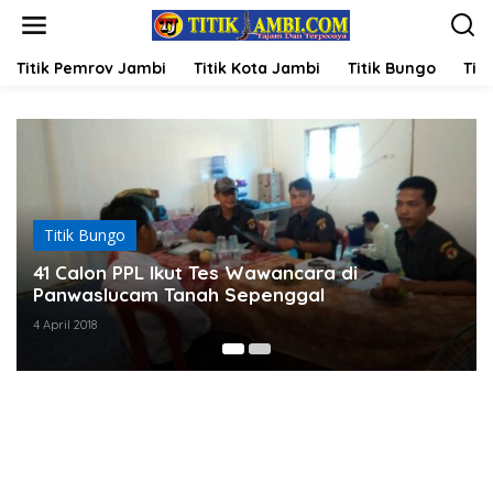
L
e
w
a
Titik Pemrov Jambi
Titik Kota Jambi
Titik Bungo
Titi
t
i
k
e
k
o
n
t
Titik Bungo
e
n
41 Calon PPL Ikut Tes Wawancara di
Panwaslucam Tanah Sepenggal
4 April 2018