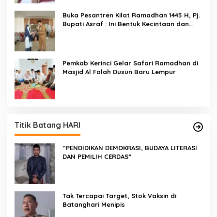
Buka Pesantren Kilat Ramadhan 1445 H, Pj.
Bupati Asraf : Ini Bentuk Kecintaan dan
Kepedulian PKK Dengan Masyarakat
Kerinci
Pemkab Kerinci Gelar Safari Ramadhan di
Masjid Al Falah Dusun Baru Lempur
Titik Batang HARI
“PENDIDIKAN DEMOKRASI, BUDAYA LITERASI
DAN PEMILIH CERDAS”
Tak Tercapai Target, Stok Vaksin di
Batanghari Menipis