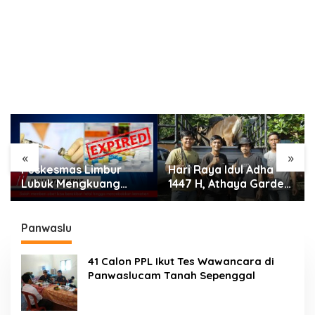
«
»
Puskesmas Limbur
Hari Raya Idul Adha
Lubuk Mengkuang
1447 H, Athaya Garden
Diduga Berikan Obat
Kurban 7 Sapi
Kadaluwarsa ke Pasien
Panwaslu
41 Calon PPL Ikut Tes Wawancara di
Panwaslucam Tanah Sepenggal