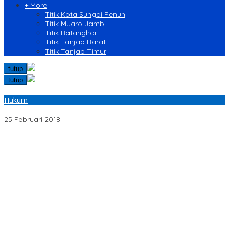
+ More
Titik Kota Sungai Penuh
Titik Muaro Jambi
Titik Batanghari
Titik Tanjab Barat
Titik Tanjab Timur
tutup
tutup
Hukum
Habis Transaksi Narkoba, Tiga Pemuda Diciduk Polisi
25 Februari 2018
Didukung Dishub Bungo. Jika Tak Diindahkan Himbauan, APB
Akan Aksi Blokade Angkutan Batu Bara di Jalinsum Bungo
Truk Angkutan Batu Bara Masih Lewati Jalinsum Bungo, Aliansi
Masyarakat Peduli Bungo Ancam Demo
Puskesmas Limbur Lubuk Mengkuang Diduga Berikan Obat
Kadaluwarsa ke Pasien
Hari Raya Idul Adha 1447 H, Athaya Garden Kurban 7 Sapi