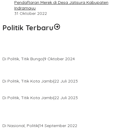
Pendaftaran Merek di Desa Jatisura Kabupaten
Indramayu
31 Oktober 2022
Politik Terbaru
Masyarakat Dusun Daya Murni Kompak Dukungan Jumiwan
Aguza – Maidani
Di Politik, Titik Bungo
|
9 Oktober 2024
Pernah Sadap Karet Untuk Biayai Sekolah, Edi Purwanto Kini
Nyaleg DPR RI
Di Politik, Titik Kota Jambi
|
22 Juli 2023
Edi Purwanto, Politikus Muda Jambi Caleg DPR RI Dapil Jambi
Di Politik, Titik Kota Jambi
|
22 Juli 2023
Sikapi Beban Rakyat Makin Berat dan Maraknya Demo
Penolakan Kenaikan Harga BBM, AHY Panggil Pimpinan
Demokrat dan Wakil Rakyat dari Seluruh Indonesia
Di Nasional, Politik
|
14 September 2022