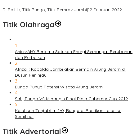
Gabung ke Demokrat, Wabup Tebo Segera Pamit dari PDIP
Di Politik, Titik Bungo, Titik Pemrov Jambi
|
12 Februari 2022
Titik Olahraga
1
Anies-AHY Bertemu Satukan Energi Semangat Perubahan
dan Perbaikan
2
Afrizal : Kapolda Jambi akan Bermain Arung Jeram di
Dusun Peninjau
3
Bungo Punya Potensi Wisata Arung Jeram
4
Sah, Bungo VS Merangin Final Piala Gubernur Cup 2019
5
Kalahkan Tanjabtim 1-0, Bungo di Pastikan Lolos ke
Semifinal
Titik Advertorial