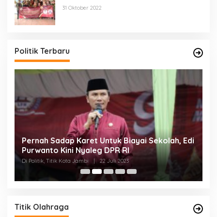
di Desa Jatisura Kabupaten Indramayu
31 Oktober 2022
Politik Terbaru
Pernah Sadap Karet Untuk Biayai Sekolah, Edi
E
Purwanto Kini Nyaleg DPR RI
D
Di Politik, Titik Kota Jambi
|
22 Juli 2023
Di 
Titik Olahraga