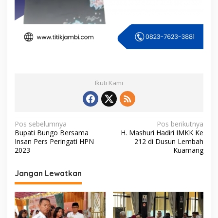
Ikuti Kami
N
Pos sebelumnya
Pos berikutnya
Bupati Bungo Bersama
H. Mashuri Hadiri IMKK Ke
a
Insan Pers Peringati HPN
212 di Dusun Lembah
v
2023
Kuamang
i
Jangan Lewatkan
g
a
s