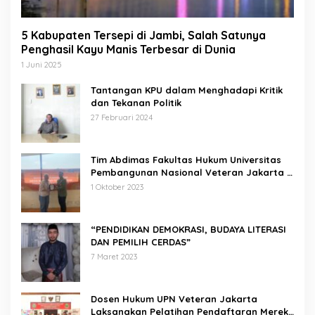
5 Kabupaten Tersepi di Jambi, Salah Satunya
Penghasil Kayu Manis Terbesar di Dunia
1 Juni 2025
Tantangan KPU dalam Menghadapi Kritik
dan Tekanan Politik
27 Februari 2024
Tim Abdimas Fakultas Hukum Universitas
Pembangunan Nasional Veteran Jakarta
Melakukan Pendampingan dan
1 Oktober 2023
Pendaftaran Dua Badan Hukum Sekaligus
“PENDIDIKAN DEMOKRASI, BUDAYA LITERASI
DAN PEMILIH CERDAS”
7 Maret 2023
Dosen Hukum UPN Veteran Jakarta
Laksanakan Pelatihan Pendaftaran Merek