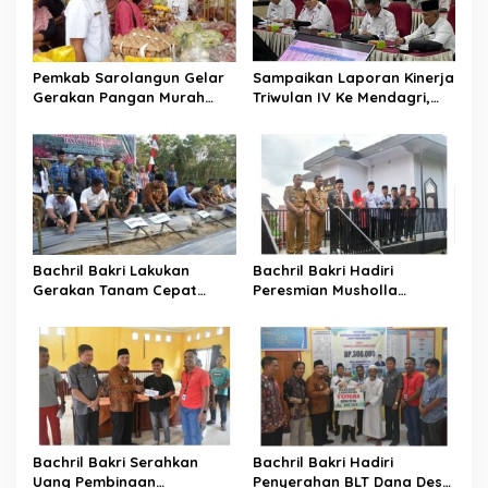
i
p
o
Pemkab Sarolangun Gelar
Sampaikan Laporan Kinerja
s
Gerakan Pangan Murah
Triwulan IV Ke Mendagri,
Langsung Diserbu Warga
Bachril Bakri Dapat Nilai
Terbaik
Bachril Bakri Lakukan
Bachril Bakri Hadiri
Gerakan Tanam Cepat
Peresmian Musholla
Panen Cabe Merah Di Areal
Khalifah dan Khatam
Laboratorium Inflasi
Alquran Di SDN 64/VII Suka
Daerah
Sari
Bachril Bakri Serahkan
Bachril Bakri Hadiri
Uang Pembinaan
Penyerahan BLT Dana Desa