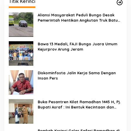
Titik Kerinci
Aliansi Masyarakat Peduli Bungo Desak
Pemerintah Hentikan Angkutan Truk Batu
Bara di Jalan Lintas Bungo
Bawa 13 Medali, FAJI Bungo Juara Umum
Kejurprov Arung Jeram
Diskominfosta Jalin Kerja Sama Dengan
Insan Pers
Buka Pesantren Kilat Ramadhan 1445 H, Pj.
Bupati Asraf : Ini Bentuk Kecintaan dan
Kepedulian PKK Dengan Masyarakat
Kerinci
Pemkab Kerinci Gelar Safari Ramadhan di