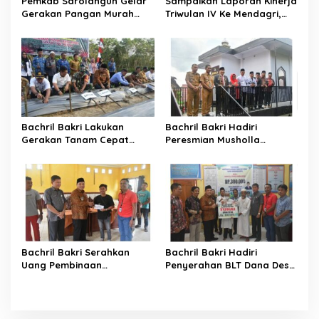
Pemkab Sarolangun Gelar
Sampaikan Laporan Kinerja
Gerakan Pangan Murah
Triwulan IV Ke Mendagri,
Langsung Diserbu Warga
Bachril Bakri Dapat Nilai
Terbaik
Bachril Bakri Lakukan
Bachril Bakri Hadiri
Gerakan Tanam Cepat
Peresmian Musholla
Panen Cabe Merah Di Areal
Khalifah dan Khatam
Laboratorium Inflasi
Alquran Di SDN 64/VII Suka
Daerah
Sari
Bachril Bakri Serahkan
Bachril Bakri Hadiri
Uang Pembinaan
Penyerahan BLT Dana Desa
Pemenang Balumbo Biduk
Tahun 2024 Di desa Ladang
2024
Panjang