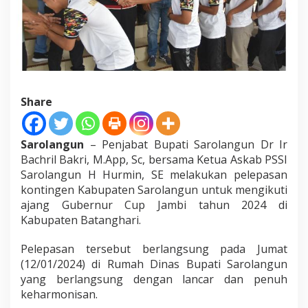
L
e
p
a
s
K
o
n
Share
t
i
n
Sarolangun
– Penjabat Bupati Sarolangun Dr Ir
g
e
Bachril Bakri, M.App, Sc, bersama Ketua Askab PSSI
n
Sarolangun H Hurmin, SE melakukan pelepasan
S
kontingen Kabupaten Sarolangun untuk mengikuti
a
ajang Gubernur Cup Jambi tahun 2024 di
r
o
Kabupaten Batanghari.
l
a
Pelepasan tersebut berlangsung pada Jumat
n
(12/01/2024) di Rumah Dinas Bupati Sarolangun
g
yang berlangsung dengan lancar dan penuh
u
n
keharmonisan.
I