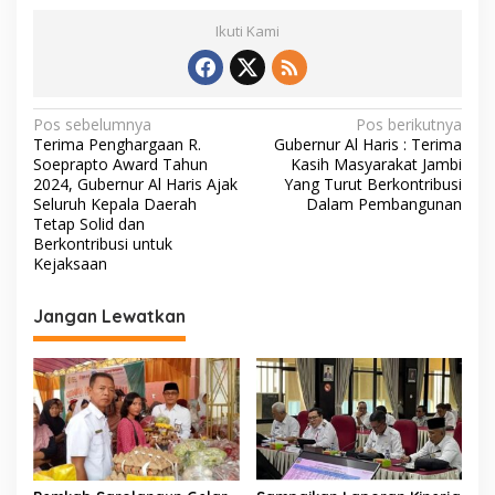
Ikuti Kami
N
Pos sebelumnya
Pos berikutnya
Terima Penghargaan R.
Gubernur Al Haris : Terima
a
Soeprapto Award Tahun
Kasih Masyarakat Jambi
v
2024, Gubernur Al Haris Ajak
Yang Turut Berkontribusi
Seluruh Kepala Daerah
Dalam Pembangunan
i
Tetap Solid dan
Berkontribusi untuk
g
Kejaksaan
a
s
Jangan Lewatkan
i
p
o
s