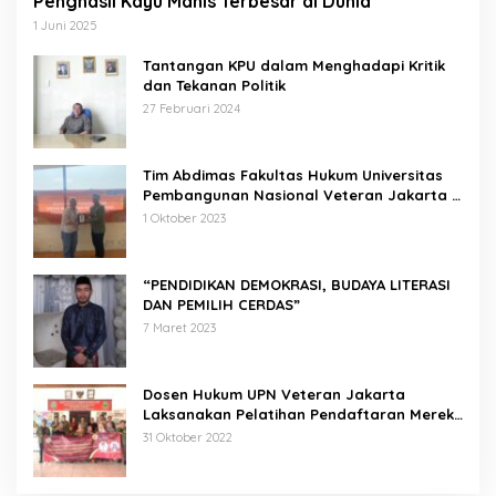
Penghasil Kayu Manis Terbesar di Dunia
1 Juni 2025
Tantangan KPU dalam Menghadapi Kritik
dan Tekanan Politik
27 Februari 2024
Tim Abdimas Fakultas Hukum Universitas
Pembangunan Nasional Veteran Jakarta
Melakukan Pendampingan dan
1 Oktober 2023
Pendaftaran Dua Badan Hukum Sekaligus
“PENDIDIKAN DEMOKRASI, BUDAYA LITERASI
DAN PEMILIH CERDAS”
7 Maret 2023
Dosen Hukum UPN Veteran Jakarta
Laksanakan Pelatihan Pendaftaran Merek
di Desa Jatisura Kabupaten Indramayu
31 Oktober 2022
Pernah Sadap Karet Untuk Biayai Sekolah, Edi