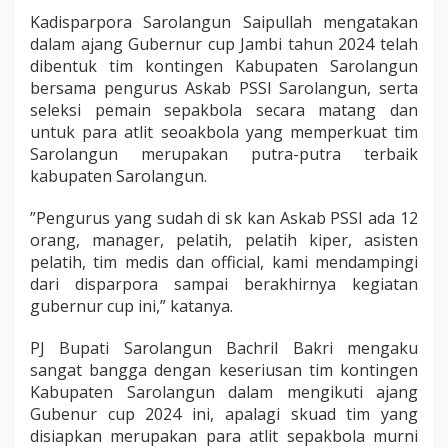
k
Kadisparpora Sarolangun Saipullah mengatakan
u
dalam ajang Gubernur cup Jambi tahun 2024 telah
t
dibentuk tim kontingen Kabupaten Sarolangun
i
G
bersama pengurus Askab PSSI Sarolangun, serta
u
seleksi pemain sepakbola secara matang dan
b
untuk para atlit seoakbola yang memperkuat tim
e
Sarolangun merupakan putra-putra terbaik
r
kabupaten Sarolangun.
n
u
r
”Pengurus yang sudah di sk kan Askab PSSI ada 12
C
orang, manager, pelatih, pelatih kiper, asisten
u
pelatih, tim medis dan official, kami mendampingi
p
dari disparpora sampai berakhirnya kegiatan
2
0
gubernur cup ini,” katanya.
2
4
PJ Bupati Sarolangun Bachril Bakri mengaku
sangat bangga dengan keseriusan tim kontingen
Kabupaten Sarolangun dalam mengikuti ajang
Gubenur cup 2024 ini, apalagi skuad tim yang
disiapkan merupakan para atlit sepakbola murni