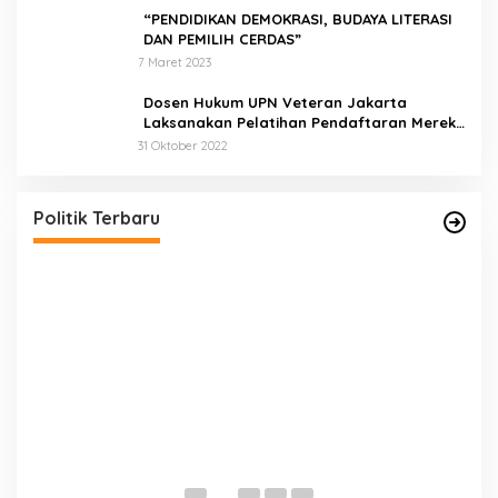
“PENDIDIKAN DEMOKRASI, BUDAYA LITERASI
DAN PEMILIH CERDAS”
7 Maret 2023
Dosen Hukum UPN Veteran Jakarta
Laksanakan Pelatihan Pendaftaran Merek
di Desa Jatisura Kabupaten Indramayu
31 Oktober 2022
Pernah Sadap Karet Untuk Biayai Sekolah, Edi
Purwanto Kini Nyaleg DPR RI
Di Politik, Titik Kota Jambi
|
22 Juli 2023
Politik Terbaru
E
D
Di 