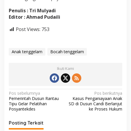
Penulis : Tri Mulyadi
Editor : Ahmad Pudaili
Post Views:
753
Anak tenggelam
Bocah tenggelam
Ikuti Kami
N
Pos sebelumnya
Pos berikutnya
Pemerintah Dusun Rantau
Kasus Penganiayaan Anak
a
Tipu Gelar Pelatihan
SD di Dusun Candi Berlanjut
v
Posyantekdes
ke Proses Hukum
i
Posting Terkait
g