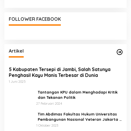
dan Murid
FOLLOWER FACEBOOK
Artikel
5 Kabupaten Tersepi di Jambi, Salah Satunya
Penghasil Kayu Manis Terbesar di Dunia
1 Juni 2025
Tantangan KPU dalam Menghadapi Kritik
dan Tekanan Politik
27 Februari 2024
Tim Abdimas Fakultas Hukum Universitas
Pembangunan Nasional Veteran Jakarta
Melakukan Pendampingan dan
1 Oktober 2023
Pendaftaran Dua Badan Hukum Sekaligus