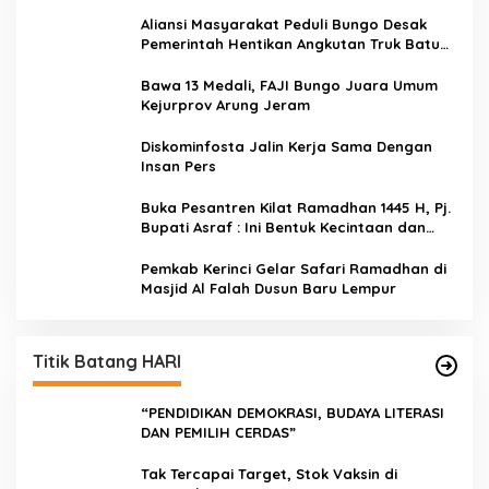
Aliansi Masyarakat Peduli Bungo Desak
Pemerintah Hentikan Angkutan Truk Batu
Bara di Jalan Lintas Bungo
Bawa 13 Medali, FAJI Bungo Juara Umum
Kejurprov Arung Jeram
Diskominfosta Jalin Kerja Sama Dengan
Insan Pers
Buka Pesantren Kilat Ramadhan 1445 H, Pj.
Bupati Asraf : Ini Bentuk Kecintaan dan
Kepedulian PKK Dengan Masyarakat
Kerinci
Pemkab Kerinci Gelar Safari Ramadhan di
Masjid Al Falah Dusun Baru Lempur
Titik Batang HARI
“PENDIDIKAN DEMOKRASI, BUDAYA LITERASI
DAN PEMILIH CERDAS”
Tak Tercapai Target, Stok Vaksin di