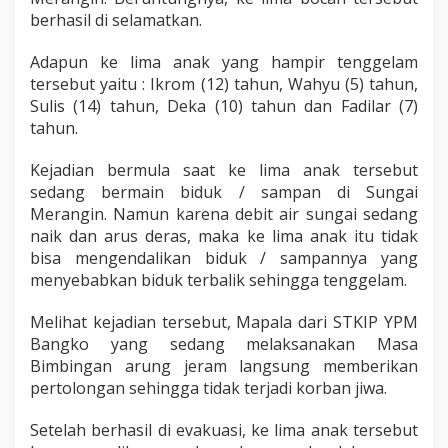
a
berhasil di selamatkan.
m
S
Adapun ke lima anak yang hampir tenggelam
a
tersebut yaitu : Ikrom (12) tahun, Wahyu (5) tahun,
a
t
Sulis (14) tahun, Deka (10) tahun dan Fadilar (7)
B
tahun.
e
r
Kejadian bermula saat ke lima anak tersebut
m
sedang bermain biduk / sampan di Sungai
a
i
Merangin. Namun karena debit air sungai sedang
n
naik dan arus deras, maka ke lima anak itu tidak
B
bisa mengendalikan biduk / sampannya yang
i
menyebabkan biduk terbalik sehingga tenggelam.
d
u
k
Melihat kejadian tersebut, Mapala dari STKIP YPM
Bangko yang sedang melaksanakan Masa
Bimbingan arung jeram langsung memberikan
pertolongan sehingga tidak terjadi korban jiwa.
Setelah berhasil di evakuasi, ke lima anak tersebut