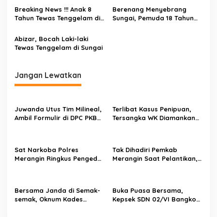
a
Breaking News !!! Anak 8
Berenang Menyebrang
s
Tahun Tewas Tenggelam di
Sungai, Pemuda 18 Tahun
Sungai Batang Tebo
Terbawa Arus
i
Abizar, Bocah Laki-laki
p
Tewas Tenggelam di Sungai
o
s
Jangan Lewatkan
Juwanda Utus Tim Milineal,
Terlibat Kasus Penipuan,
Ambil Formulir di DPC PKB
Tersangka WK Diamankan
Merangin
Tim II Opsnal Sat Reskrim
Polres Merangin
Sat Narkoba Polres
Tak Dihadiri Pemkab
Merangin Ringkus Pengedar
Merangin Saat Pelantikan,
Narkoba
Ketum GMM Jambi Kecewa
Terhadap Pemkab
Merangin
Bersama Janda di Semak-
Buka Puasa Bersama,
semak, Oknum Kades
Kepsek SDN 02/VI Bangko
Digrebek Warga
Sebut Ajang Mempererat
Silahturahmi Sesama Guru