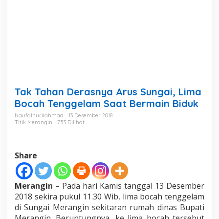
u
s
S
u
n
g
a
i
,
L
Tak Tahan Derasnya Arus Sungai, Lima
i
m
Bocah Tenggelam Saat Bermain Biduk
a
Naufalnurilahmad
13 Desember 2018
B
Titik Merangin
753 Dilihat
o
c
a
h
Share
T
e
n
Merangin –
Pada hari Kamis tanggal 13 Desember
g
2018 sekira pukul 11.30 Wib, lima bocah tenggelam
g
di Sungai Merangin sekitaran rumah dinas Bupati
e
l
Merangin. Beruntungnya, ke lima bocah tersebut