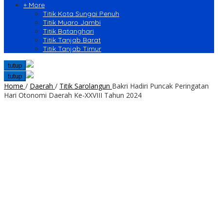
+ More
Titik Kota Sungai Penuh
Titik Muaro Jambi
Titik Batanghari
Titik Tanjab Barat
Titik Tanjab Timur
tutup
tutup
Home
/
Daerah
/
Titik Sarolangun
Bakri Hadiri Puncak Peringatan
Hari Otonomi Daerah Ke-XXVIII Tahun 2024