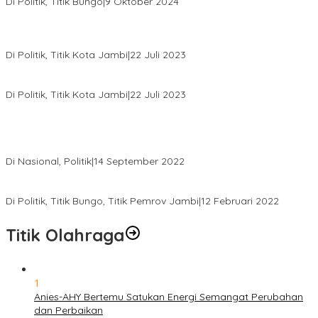
Di Politik, Titik Bungo
|
9 Oktober 2024
Pernah Sadap Karet Untuk Biayai Sekolah, Edi Purwanto Kini
Nyaleg DPR RI
Di Politik, Titik Kota Jambi
|
22 Juli 2023
Edi Purwanto, Politikus Muda Jambi Caleg DPR RI Dapil Jambi
Di Politik, Titik Kota Jambi
|
22 Juli 2023
Sikapi Beban Rakyat Makin Berat dan Maraknya Demo
Penolakan Kenaikan Harga BBM, AHY Panggil Pimpinan
Demokrat dan Wakil Rakyat dari Seluruh Indonesia
Di Nasional, Politik
|
14 September 2022
Gabung ke Demokrat, Wabup Tebo Segera Pamit dari PDIP
Di Politik, Titik Bungo, Titik Pemrov Jambi
|
12 Februari 2022
Titik Olahraga
1
Anies-AHY Bertemu Satukan Energi Semangat Perubahan
dan Perbaikan