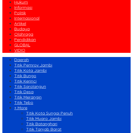
Hukum
Informasi
Politik
Internasional
Artikel
Budaya
Olahraga
Pendidikan
GLOBAL
VIDIO
Daerah
Titik Pemrov Jambi
Titik Kota Jambi
Titik Bungo
Titik Kerinci
Titik Sarolangun
Titik Desa
Titik Merangin
Titik Tebo
+ More
Titik Kota Sungai Penuh
Titik Muaro Jambi
Titik Batanghari
Titik Tanjab Barat