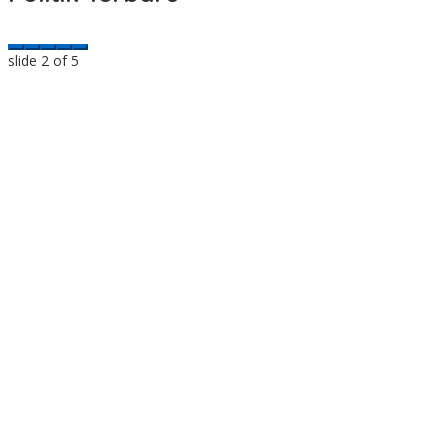
slide
2
of 5