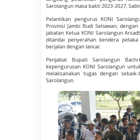
M
Sarolangun masa bakti 2023-2027, Sabtu
a
s
Pelantikan pengurus KONI Sarolang
a
Provinsi Jambi Budi Setiawan, denga
B
a
jabatan Ketua KONI Sarolangun Arsadt
k
ditandai penyerahan bendera petaka
t
berjalan dengan lancar.
i
2
Penjabat Bupati Sarolangun Bachr
0
2
kepengurusan KONI Sarolangun untuk 
3
melaksanakan tugas dengan sebaik-
-
Sarolangun.
2
0
2
7
,
B
a
c
h
r
i