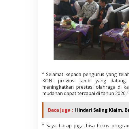
B
a
k
r
i
:
S
e
l
a
m
a
t
K
” Selamat kepada pengurus yang telah 
e
KONI provinsi Jambi yang datang
p
meningkatkan prestasi olahraga di k
a
d
mudahan dapat tercapai di tahun 2026,”
a
P
e
Baca Juga :
Hindari Saling Klaim,
n
g
u
” Saya harap juga bisa fokus program
r