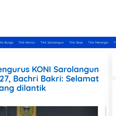
itik Bungo
Titik Kerinci
Titik Sarolangun
Titik Desa
Titik Merangin
T
Pengurus KONI Sarolangun
27, Bachri Bakri: Selamat
ng dilantik