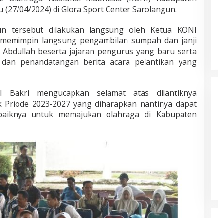
 (27/04/2024) di Glora Sport Center Sarolangun.
un tersebut dilakukan langsung oleh Ketua KONI
n memimpin langsung pengambilan sumpah dan janji
 Abdullah beserta jajaran pengurus yang baru serta
 dan penandatangan berita acara pelantikan yang
Masyarakat Dusun Daya Murni
Kompak Dukungan Jumiwan Aguza
– Maidani
Di Politik, Titik Bungo
|
9 Oktober 2024
il Bakri mengucapkan selamat atas dilantiknya
Priode 2023-2027 yang diharapkan nantinya dapat
baiknya untuk memajukan olahraga di Kabupaten