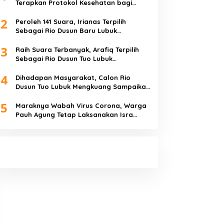
Terapkan Protokol Kesehatan bagi
Karyawan dan Tamu
2
Peroleh 141 Suara, Irianas Terpilih
Sebagai Rio Dusun Baru Lubuk
Mengkuang
3
Raih Suara Terbanyak, Arafiq Terpilih
Sebagai Rio Dusun Tuo Lubuk
Mengkuang
4
Dihadapan Masyarakat, Calon Rio
Dusun Tuo Lubuk Mengkuang Sampaikan
Visi Misi
5
Maraknya Wabah Virus Corona, Warga
Pauh Agung Tetap Laksanakan Isra
Miraj