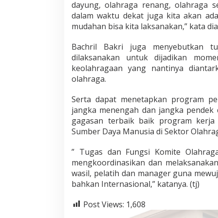
dayung, olahraga renang, olahraga s
u
dalam waktu dekat juga kita akan ad
s
mudahan bisa kita laksanakan,” kata d
y
a
n
Bachril Bakri juga menyebutkan t
g
dilaksanakan untuk dijadikan mome
d
keolahragaan yang nantinya diant
i
olahraga.
l
a
n
Serta dapat menetapkan program pem
t
jangka menengah dan jangka pendek d
i
gagasan terbaik baik program kerj
k
Sumber Daya Manusia di Sektor Olahrag
” Tugas dan Fungsi Komite Olahraga
mengkoordinasikan dan melaksanakan 
wasil, pelatih dan manager guna mewuju
bahkan Internasional,” katanya. (tj)
Post Views:
1,608