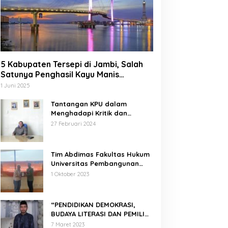
5 Kabupaten Tersepi di Jambi, Salah
Satunya Penghasil Kayu Manis
Terbesar di Dunia
1 Juni 2025
Tantangan KPU dalam
Menghadapi Kritik dan
Tekanan Politik
27 Februari 2024
Tim Abdimas Fakultas Hukum
Universitas Pembangunan
Nasional Veteran Jakarta
1 Oktober 2023
Melakukan Pendampingan
dan Pendaftaran Dua Badan
Hukum Sekaligus
“PENDIDIKAN DEMOKRASI,
BUDAYA LITERASI DAN PEMILIH
CERDAS”
7 Maret 2023