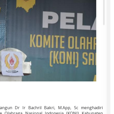
angun Dr Ir Bachril Bakri, M.App, Sc menghadiri
e Olahraga Nasional Indonesia (KONI) Kabupaten