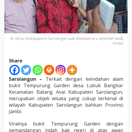
e
s
A
l
o
k
a
M. Idrus, Kadispapora Sarolangun saat diwawancara sejumlah awak
s
media
i
D
a
Share
n
a
D
e
Sarolangun –
Terkait dengan keindahan alam
s
bukit Tempurung Garden desa Lubuk Bangkar
a
Kecamatan Batang Asai Kabupaten Sarolangun,
u
merupakan objek wisata yang cukup terkenal di
n
t
wilayah Kabupaten Sarolangun bahkan Provinsi
u
Jambi.
k
P
Viralnya bukit Tempurung Garden dengan
e
pemandangan indah bak negri di atas awan
n