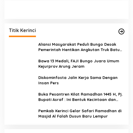
Titik Kerinci
Aliansi Masyarakat Peduli Bungo Desak
Pemerintah Hentikan Angkutan Truk Batu
Bara di Jalan Lintas Bungo
Bawa 13 Medali, FAJI Bungo Juara Umum
Kejurprov Arung Jeram
Diskominfosta Jalin Kerja Sama Dengan
Insan Pers
Buka Pesantren Kilat Ramadhan 1445 H, Pj.
Bupati Asraf : Ini Bentuk Kecintaan dan
Kepedulian PKK Dengan Masyarakat
Kerinci
Pemkab Kerinci Gelar Safari Ramadhan di
Masjid Al Falah Dusun Baru Lempur