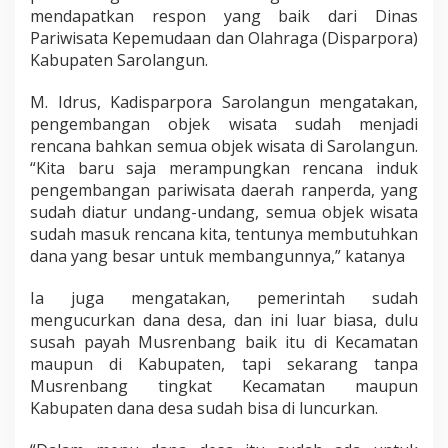
g
mendapatkan respon yang baik dari Dinas
e
Pariwisata Kepemudaan dan Olahraga (Disparpora)
m
Kabupaten Sarolangun.
b
a
M. Idrus, Kadisparpora Sarolangun mengatakan,
n
g
pengembangan objek wisata sudah menjadi
a
rencana bahkan semua objek wisata di Sarolangun.
n
“Kita baru saja merampungkan rencana induk
pengembangan pariwisata daerah ranperda, yang
sudah diatur undang-undang, semua objek wisata
sudah masuk rencana kita, tentunya membutuhkan
dana yang besar untuk membangunnya,” katanya
Ia juga mengatakan, pemerintah sudah
mengucurkan dana desa, dan ini luar biasa, dulu
susah payah Musrenbang baik itu di Kecamatan
maupun di Kabupaten, tapi sekarang tanpa
Musrenbang tingkat Kecamatan maupun
Kabupaten dana desa sudah bisa di luncurkan.