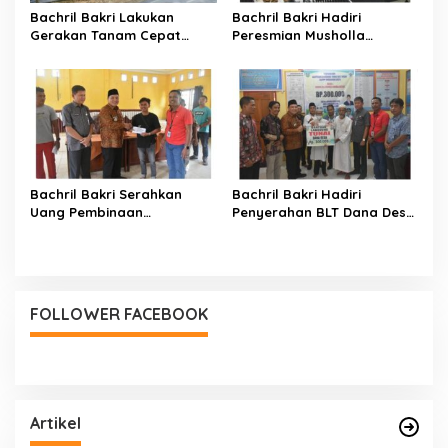
Bachril Bakri Lakukan
Bachril Bakri Hadiri
Gerakan Tanam Cepat
Peresmian Musholla
Panen Cabe Merah Di Areal
Khalifah dan Khatam
Laboratorium Inflasi
Alquran Di SDN 64/VII Suka
Daerah
Sari
Bachril Bakri Serahkan
Bachril Bakri Hadiri
Uang Pembinaan
Penyerahan BLT Dana Desa
Pemenang Balumbo Biduk
Tahun 2024 Di desa Ladang
2024
Panjang
FOLLOWER FACEBOOK
Artikel