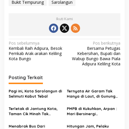
Bukit Tempurung
Sarolangun
Ikuti Kami
N
Pos sebelumnya
Pos berikutnya
Kembali Raih Adipura, Besok
Bersama Petugas
a
Pemkab Arak-arakan Keliling
Kebersihan, Bupati dan
v
Kota Bungo
Wabup Bungo Bawa Piala
Adipura Keliling Kota
i
g
Posting Terkait
a
s
Pagi ini, Kota Sarolangun di
Ternyata Air Garam Tak
Selimuti Kabut Tebal
Hanya di Laut, di Gunung
i
Inum Tinggi Sarolangun
p
Juga Ada
Terletak di Jantung Kota,
PMPB di Kukuhkan, Arpan :
Taman Cik Minah Tak
Mari Bersinergi
o
Terawat
Memberantas Narkoba
s
Menabrak Bus Dari
Hitungan Jam, Pelaku