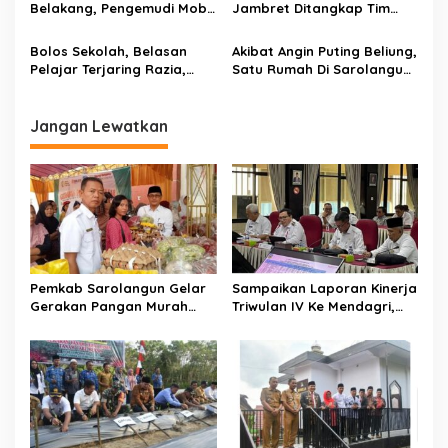
Belakang, Pengemudi Mobil
Jambret Ditangkap Tim
Innova Bersama
Anti Bandit
Penumpang Luka-luka
Bolos Sekolah, Belasan
Akibat Angin Puting Beliung,
Pelajar Terjaring Razia,
Satu Rumah Di Sarolangun
Riduan : Ortu dan Pihak
Rata Dengan Tanah
Sekolah Dipanggil Sebagai
Jaminan
Jangan Lewatkan
Pemkab Sarolangun Gelar
Sampaikan Laporan Kinerja
Gerakan Pangan Murah
Triwulan IV Ke Mendagri,
Langsung Diserbu Warga
Bachril Bakri Dapat Nilai
Terbaik