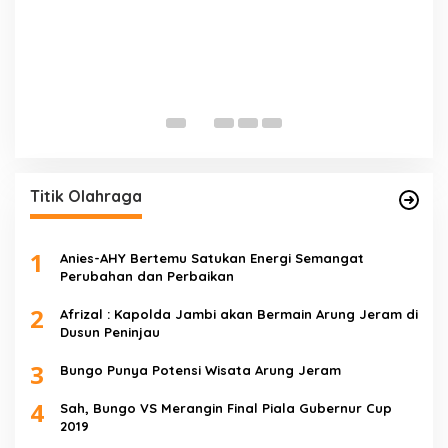
E
D
Di 
Titik Olahraga
1
Anies-AHY Bertemu Satukan Energi Semangat
Perubahan dan Perbaikan
2
Afrizal : Kapolda Jambi akan Bermain Arung Jeram di
Dusun Peninjau
3
Bungo Punya Potensi Wisata Arung Jeram
4
Sah, Bungo VS Merangin Final Piala Gubernur Cup
2019