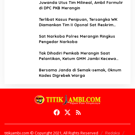
Juwanda Utus Tim Milineal, Ambil Formulir
di DPC PKB Merangin
Terlibat Kasus Penipuan, Tersangka WK
Diamankan Tim II Opsnal Sat Reskrim
Polres Merangin
Sat Narkoba Polres Merangin Ringkus
Pengedar Narkoba
Tak Dihadiri Pemkab Merangin Saat
Pelantikan, Ketum GMM Jambi Kecewa
Terhadap Pemkab Merangin
Bersama Janda di Semak-semak, Oknum
Kades Digrebek Warga
titikjambi.com © Copyright 2021, All Rights Reserved
Redaksi