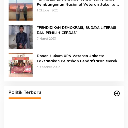
Pembangunan Nasional Veteran Jakarta
Melakukan Pendampingan dan
1 Oktober 2023
Pendaftaran Dua Badan Hukum Sekaligus
“PENDIDIKAN DEMOKRASI, BUDAYA LITERASI
DAN PEMILIH CERDAS”
7 Maret 2023
Dosen Hukum UPN Veteran Jakarta
Laksanakan Pelatihan Pendaftaran Merek
di Desa Jatisura Kabupaten Indramayu
31 Oktober 2022
Pernah Sadap Karet Untuk Biayai Sekolah, Edi
Purwanto Kini Nyaleg DPR RI
Di Politik, Titik Kota Jambi
|
22 Juli 2023
Politik Terbaru