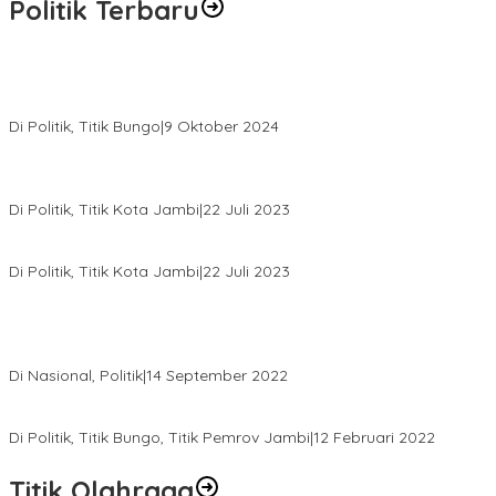
Politik Terbaru
Masyarakat Dusun Daya Murni Kompak Dukungan Jumiwan
Aguza – Maidani
Di Politik, Titik Bungo
|
9 Oktober 2024
Pernah Sadap Karet Untuk Biayai Sekolah, Edi Purwanto Kini
Nyaleg DPR RI
Di Politik, Titik Kota Jambi
|
22 Juli 2023
Edi Purwanto, Politikus Muda Jambi Caleg DPR RI Dapil Jambi
Di Politik, Titik Kota Jambi
|
22 Juli 2023
Sikapi Beban Rakyat Makin Berat dan Maraknya Demo
Penolakan Kenaikan Harga BBM, AHY Panggil Pimpinan
Demokrat dan Wakil Rakyat dari Seluruh Indonesia
Di Nasional, Politik
|
14 September 2022
Gabung ke Demokrat, Wabup Tebo Segera Pamit dari PDIP
Di Politik, Titik Bungo, Titik Pemrov Jambi
|
12 Februari 2022
Titik Olahraga