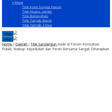
+ More
Titik Kota Sungai Penuh
Titik Muaro Jambi
Titik Batanghari
Titik Tanjab Barat
Titik Tanjab Timur
tutup
tutup
Home
/
Daerah
/
Titik Sarolangun
Hadir di Forum Konsultasi
Publik, Wabup: Kepedulian dan Peran Bersama Sangat Diharapkan