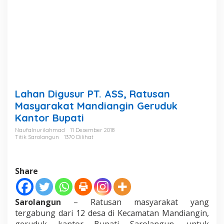
,
R
a
t
u
s
a
n
M
a
Lahan Digusur PT. ASS, Ratusan
s
y
Masyarakat Mandiangin Geruduk
a
Kantor Bupati
r
a
Naufalnurilahmad
11 Desember 2018
Titik Sarolangun
1370 Dilihat
k
a
t
M
Share
a
n
d
Sarolangun
– Ratusan masyarakat yang
i
a
tergabung dari 12 desa di Kecamatan Mandiangin,
n