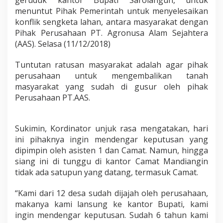
geruduk kantor Bupati Sarolangun, untuk
g
menuntut Pihak Pemerintah untuk menyelesaikan
i
konflik sengketa lahan, antara masyarakat dengan
n
Pihak Perusahaan PT. Agronusa Alam Sejahtera
G
e
(AAS). Selasa (11/12/2018)
r
u
Tuntutan ratusan masyarakat adalah agar pihak
d
perusahaan untuk mengembalikan tanah
u
masyarakat yang sudah di gusur oleh pihak
k
K
Perusahaan PT.AAS.
a
n
t
Sukimin, Kordinator unjuk rasa mengatakan, hari
o
ini pihaknya ingin mendengar keputusan yang
r
B
dipimpin oleh asisten 1 dan Camat. Namun, hingga
u
siang ini di tunggu di kantor Camat Mandiangin
p
tidak ada satupun yang datang, termasuk Camat.
a
t
“Kami dari 12 desa sudah dijajah oleh perusahaan,
i
makanya kami lansung ke kantor Bupati, kami
ingin mendengar keputusan. Sudah 6 tahun kami