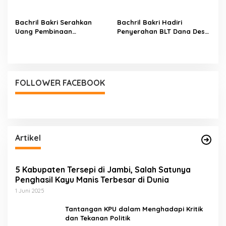
Laboratorium Inflasi
Alquran Di SDN 64/VII Suka
Daerah
Sari
Bachril Bakri Serahkan
Bachril Bakri Hadiri
Uang Pembinaan
Penyerahan BLT Dana Desa
Pemenang Balumbo Biduk
Tahun 2024 Di desa Ladang
2024
Panjang
FOLLOWER FACEBOOK
Artikel
5 Kabupaten Tersepi di Jambi, Salah Satunya
Penghasil Kayu Manis Terbesar di Dunia
1 Juni 2025
Tantangan KPU dalam Menghadapi Kritik
dan Tekanan Politik