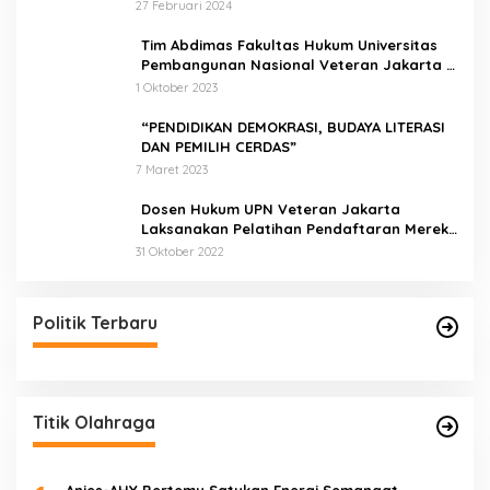
27 Februari 2024
Tim Abdimas Fakultas Hukum Universitas
Pembangunan Nasional Veteran Jakarta
Melakukan Pendampingan dan
1 Oktober 2023
Pendaftaran Dua Badan Hukum Sekaligus
“PENDIDIKAN DEMOKRASI, BUDAYA LITERASI
DAN PEMILIH CERDAS”
7 Maret 2023
Dosen Hukum UPN Veteran Jakarta
Laksanakan Pelatihan Pendaftaran Merek
di Desa Jatisura Kabupaten Indramayu
31 Oktober 2022
Politik Terbaru
Titik Olahraga
Anies-AHY Bertemu Satukan Energi Semangat