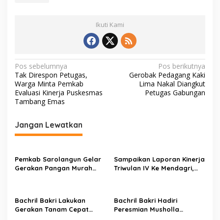
Ikuti Kami
N
Pos sebelumnya
Pos berikutnya
Tak Direspon Petugas,
Gerobak Pedagang Kaki
a
Warga Minta Pemkab
Lima Nakal Diangkut
v
Evaluasi Kinerja Puskesmas
Petugas Gabungan
Tambang Emas
i
g
Jangan Lewatkan
a
s
Pemkab Sarolangun Gelar
Sampaikan Laporan Kinerja
i
Gerakan Pangan Murah
Triwulan IV Ke Mendagri,
p
Langsung Diserbu Warga
Bachril Bakri Dapat Nilai
Terbaik
o
Bachril Bakri Lakukan
Bachril Bakri Hadiri
s
Gerakan Tanam Cepat
Peresmian Musholla
Panen Cabe Merah Di Areal
Khalifah dan Khatam