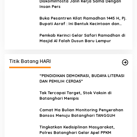
Diskominfosta Jalin Kerja Sama Dengan
Insan Pers
Buka Pesantren Kilat Ramadhan 1445 H, Pj.
Bupati Asraf : Ini Bentuk Kecintaan dan
Kepedulian PKK Dengan Masyarakat
Kerinci
Pemkab Kerinci Gelar Safari Ramadhan di
Masjid Al Falah Dusun Baru Lempur
Titik Batang HARI
“PENDIDIKAN DEMOKRASI, BUDAYA LITERASI
DAN PEMILIH CERDAS”
Tak Tercapai Target, Stok Vaksin di
Batanghari Menipis
Camat Ma Bulian Monitoring Penyerahan
Bansos Menuju Batanghari TANGGUH
Tingkatkan Kedisiplinan Masyarakat,
Polres Batanghari Gelar Apel PPKM