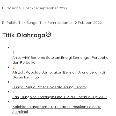
Demokrat dan Wakil Rakyat dari Seluruh Indonesia
Di Nasional, Politik
|
14 September 2022
Gabung ke Demokrat, Wabup Tebo Segera Pamit dari PDIP
Di Politik, Titik Bungo, Titik Pemrov Jambi
|
12 Februari 2022
Titik Olahraga
1
Anies-AHY Bertemu Satukan Energi Semangat Perubahan
dan Perbaikan
2
Afrizal : Kapolda Jambi akan Bermain Arung Jeram di
Dusun Peninjau
3
Bungo Punya Potensi Wisata Arung Jeram
4
Sah, Bungo VS Merangin Final Piala Gubernur Cup 2019
5
Kalahkan Tanjabtim 1-0, Bungo di Pastikan Lolos ke
Semifinal