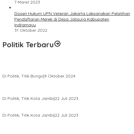
7 Maret 2023
Dosen Hukum UPN Veteran Jakarta Laksanakan Pelatihan
Pendaftaran Merek di Desa Jatisura Kabupaten
Indramayu
31 Oktober 2022
Politik Terbaru
Masyarakat Dusun Daya Murni Kompak Dukungan Jumiwan
Aguza – Maidani
Di Politik, Titik Bungo
|
9 Oktober 2024
Pernah Sadap Karet Untuk Biayai Sekolah, Edi Purwanto Kini
Nyaleg DPR RI
Di Politik, Titik Kota Jambi
|
22 Juli 2023
Edi Purwanto, Politikus Muda Jambi Caleg DPR RI Dapil Jambi
Di Politik, Titik Kota Jambi
|
22 Juli 2023
Sikapi Beban Rakyat Makin Berat dan Maraknya Demo
Penolakan Kenaikan Harga BBM, AHY Panggil Pimpinan