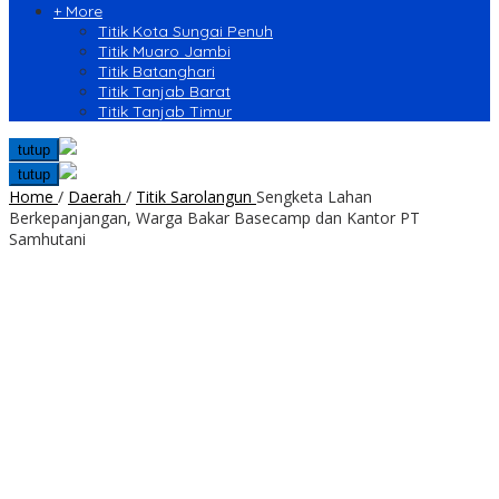
+ More
Titik Kota Sungai Penuh
Titik Muaro Jambi
Titik Batanghari
Titik Tanjab Barat
Titik Tanjab Timur
tutup
tutup
Home
/
Daerah
/
Titik Sarolangun
Sengketa Lahan
Berkepanjangan, Warga Bakar Basecamp dan Kantor PT
Samhutani