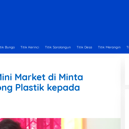
itik Bungo
Titik Kerinci
Titik Sarolangun
Titik Desa
Titik Merangin
T
ini Market di Minta
ng Plastik kepada