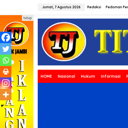
L
e
Jumat, 7 Agustus 2026
Redaksi
Pedoman Pem
w
a
tutup
t
i
k
e
k
o
n
t
e
n
HOME
Nasional
Hukum
Informasi