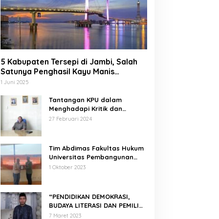
5 Kabupaten Tersepi di Jambi, Salah
Satunya Penghasil Kayu Manis
Terbesar di Dunia
1 Juni 2025
Tantangan KPU dalam
Menghadapi Kritik dan
Tekanan Politik
27 Februari 2024
Tim Abdimas Fakultas Hukum
Universitas Pembangunan
Nasional Veteran Jakarta
1 Oktober 2023
Melakukan Pendampingan
dan Pendaftaran Dua Badan
Hukum Sekaligus
“PENDIDIKAN DEMOKRASI,
BUDAYA LITERASI DAN PEMILIH
CERDAS”
7 Maret 2023