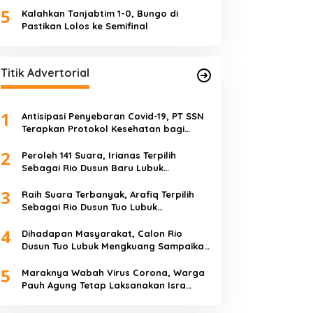
5
Kalahkan Tanjabtim 1-0, Bungo di
Pastikan Lolos ke Semifinal
Titik Advertorial
1
Antisipasi Penyebaran Covid-19, PT SSN
Terapkan Protokol Kesehatan bagi
Karyawan dan Tamu
2
Peroleh 141 Suara, Irianas Terpilih
Sebagai Rio Dusun Baru Lubuk
Mengkuang
3
Raih Suara Terbanyak, Arafiq Terpilih
Sebagai Rio Dusun Tuo Lubuk
Mengkuang
4
Dihadapan Masyarakat, Calon Rio
Dusun Tuo Lubuk Mengkuang Sampaikan
Visi Misi
5
Maraknya Wabah Virus Corona, Warga
Pauh Agung Tetap Laksanakan Isra
Miraj