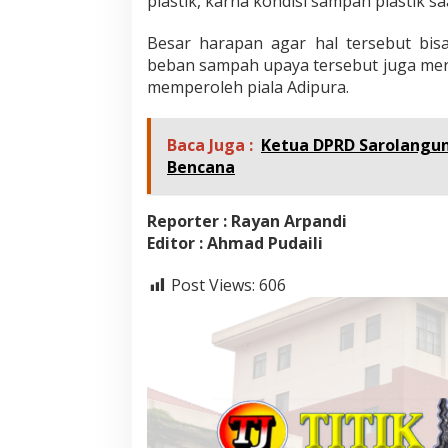
plastik, karna kondisi sampah plastik s
e
m
Besar harapan agar hal tersebut bisa
b
beban sampah upaya tersebut juga me
e
memperoleh piala Adipura.
l
i
Baca Juga :
Ketua DPRD Sarolangun
Bencana
Reporter : Rayan Arpandi
Editor : Ahmad Pudaili
Post Views:
606