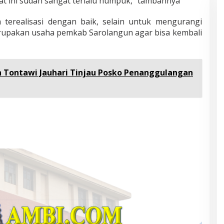
aat ini sudah sangat terlalu numpuk,” tambahnya
 terealisasi dengan baik, selain untuk mengurangi
rupakan usaha pemkab Sarolangun agar bisa kembali
 Tontawi Jauhari Tinjau Posko Penanggulangan