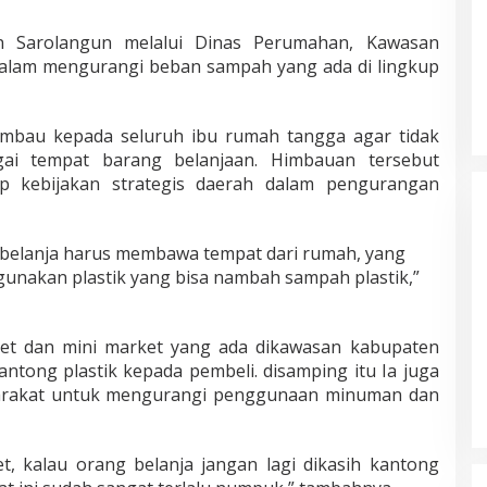
 Sarolangun melalui Dinas Perumahan, Kawasan
alam mengurangi beban sampah yang ada di lingkup
himbau kepada seluruh ibu rumah tangga agar tidak
Masyarakat Dusun Daya Murni
ai tempat barang belanjaan. Himbauan tersebut
Kompak Dukungan Jumiwan Aguza
p kebijakan strategis daerah dalam pengurangan
– Maidani
Di Politik, Titik Bungo
|
9 Oktober 2024
 belanja harus membawa tempat dari rumah, yang
gunakan plastik yang bisa nambah sampah plastik,”
et dan mini market yang ada dikawasan kabupaten
tong plastik kepada pembeli. disamping itu Ia juga
arakat untuk mengurangi penggunaan minuman dan
, kalau orang belanja jangan lagi dikasih kantong