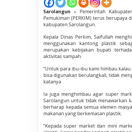
a
s
Sarolangun –
Pemerintah Kabupaten
i
Pemukiman (PERKIM) terus berupaya d
h
kabupaten Sarolangun.
K
a
n
Kepala Dinas Perkim, Saifullah meng
t
menggunakan kantong plastik sebag
o
merupakan kebijakan bupati terhada
n
aktivitas sampah.
g
P
l
“Untuk para ibu-ibu kami himbau kalau
a
bisa digunakan berulangkali, tidak men
s
katanya
t
i
Ia juga menghimbau agar super mark
k
k
Sarolangun untuk tidak menawarkan kan
e
berharap kepada semua elemen masy
p
makanan yang berkemasan plastik.
a
d
“Kepada super market dan mini market
a
P