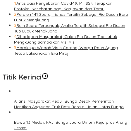
1
Antisipasi Penyebaran Covid-19, PT SSN Terapkan
Protokol Kesehatan bagi Karyawan dan Tamu
2
Peroleh 141 Suara, Irianas Terpilih Sebagai Rio Dusun Baru
Lubuk Mengkuang
3
Raih Suara Terbanyak, Arafiq Terpilih Sebagai Rio Dusun
Tuo Lubuk Mengkuang
4
Dihadapan Masyarakat, Calon Rio Dusun Tuo Lubuk
Mengkuang Sampaikan Visi Misi
5
Maraknya Wabah Virus Corona, Warga Pauh Agung
Tetap Laksanakan Isra Miraj
Titik Kerinci
Aliansi Masyarakat Peduli Bungo Desak Pemerintah
Hentikan Angkutan Truk Batu Bara di Jalan Lintas Bungo
Bawa 13 Medali, FAJI Bungo Juara Umum Kejurprov Arung
Jeram