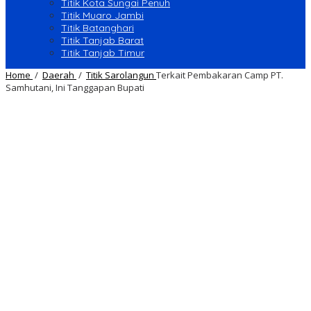
Titik Kota Sungai Penuh
Titik Muaro Jambi
Titik Batanghari
Titik Tanjab Barat
Titik Tanjab Timur
Home
/
Daerah
/
Titik Sarolangun
Terkait Pembakaran Camp PT.
Samhutani, Ini Tanggapan Bupati