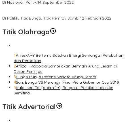
Di Nasional, Politik
|
14 September 2022
Gabung ke Demokrat, Wabup Tebo Segera Pamit dari PDIP
Di Politik, Titik Bungo, Titik Pemrov Jambi
|
12 Februari 2022
Titik Olahraga
1
Anies-AHY Bertemu Satukan Energi Semangat Perubahan
dan Perbaikan
2
Afrizal : Kapolda Jambi akan Bermain Arung Jeram di
Dusun Peninjau
3
Bungo Punya Potensi Wisata Arung Jeram
4
Sah, Bungo VS Merangin Final Piala Gubernur Cup 2019
5
Kalahkan Tanjabtim 1-0, Bungo di Pastikan Lolos ke
Semifinal
Titik Advertorial