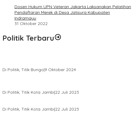
Dosen Hukum UPN Veteran Jakarta Laksanakan Pelatihan
Pendaftaran Merek di Desa Jatisura Kabupaten
Indramayu
31 Oktober 2022
Politik Terbaru
Masyarakat Dusun Daya Murni Kompak Dukungan Jumiwan
Aguza – Maidani
Di Politik, Titik Bungo
|
9 Oktober 2024
Pernah Sadap Karet Untuk Biayai Sekolah, Edi Purwanto Kini
Nyaleg DPR RI
Di Politik, Titik Kota Jambi
|
22 Juli 2023
Edi Purwanto, Politikus Muda Jambi Caleg DPR RI Dapil Jambi
Di Politik, Titik Kota Jambi
|
22 Juli 2023
Sikapi Beban Rakyat Makin Berat dan Maraknya Demo
Penolakan Kenaikan Harga BBM, AHY Panggil Pimpinan
Demokrat dan Wakil Rakyat dari Seluruh Indonesia