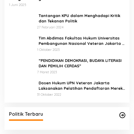
1 Juni 2025
Tantangan KPU dalam Menghadapi Kritik
dan Tekanan Politik
27 Februari 2024
Tim Abdimas Fakultas Hukum Universitas
Pembangunan Nasional Veteran Jakarta
Melakukan Pendampingan dan
1 Oktober 2023
Pendaftaran Dua Badan Hukum Sekaligus
“PENDIDIKAN DEMOKRASI, BUDAYA LITERASI
DAN PEMILIH CERDAS”
7 Maret 2023
Dosen Hukum UPN Veteran Jakarta
Laksanakan Pelatihan Pendaftaran Merek
di Desa Jatisura Kabupaten Indramayu
31 Oktober 2022
Politik Terbaru