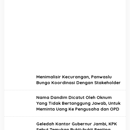
T
Menimalisir Kecurangan, Panwaslu
I
Bungo Koordinasi Dengan Stakeholder
T
I
K
Nama Dandim Dicatut Oleh Oknum
J
Yang Tidak Bertanggung Jawab, Untuk
A
M
Meminta Uang Ke Pengusaha dan OPD
B
I
Geledah Kantor Gubernur Jambi, KPK
Sebut Temukan Bukti-bukti Penting