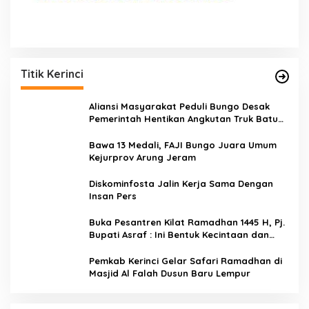
Titik Kerinci
Aliansi Masyarakat Peduli Bungo Desak
Pemerintah Hentikan Angkutan Truk Batu
Bara di Jalan Lintas Bungo
Bawa 13 Medali, FAJI Bungo Juara Umum
Kejurprov Arung Jeram
Diskominfosta Jalin Kerja Sama Dengan
Insan Pers
Buka Pesantren Kilat Ramadhan 1445 H, Pj.
Bupati Asraf : Ini Bentuk Kecintaan dan
Kepedulian PKK Dengan Masyarakat
Kerinci
Pemkab Kerinci Gelar Safari Ramadhan di
Masjid Al Falah Dusun Baru Lempur