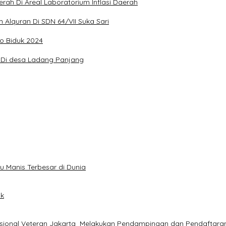
ah Di Areal Laboratorium Inflasi Daerah
 Alquran Di SDN 64/VII Suka Sari
o Biduk 2024
4 Di desa Ladang Panjang
u Manis Terbesar di Dunia
ik
sional Veteran Jakarta Melakukan Pendampingan dan Pendaftara