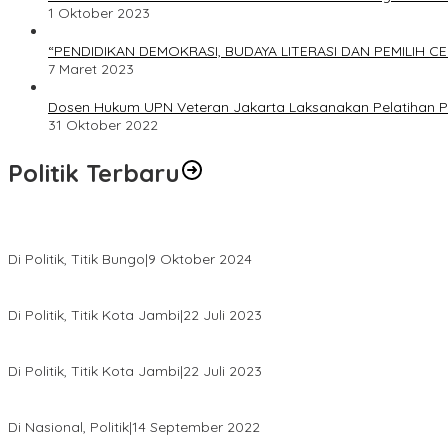
1 Oktober 2023
“PENDIDIKAN DEMOKRASI, BUDAYA LITERASI DAN PEMILIH C
7 Maret 2023
Dosen Hukum UPN Veteran Jakarta Laksanakan Pelatihan P
31 Oktober 2022
Politik Terbaru
Masyarakat Dusun Daya Murni Kompak Dukungan Jumiwan Aguza
Di Politik, Titik Bungo
|
9 Oktober 2024
Pernah Sadap Karet Untuk Biayai Sekolah, Edi Purwanto Kini Nyal
Di Politik, Titik Kota Jambi
|
22 Juli 2023
Edi Purwanto, Politikus Muda Jambi Caleg DPR RI Dapil Jambi
Di Politik, Titik Kota Jambi
|
22 Juli 2023
Sikapi Beban Rakyat Makin Berat dan Maraknya Demo Penolakan 
Di Nasional, Politik
|
14 September 2022