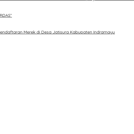
ERDAS”
endaftaran Merek di Desa Jatisura Kabupaten Indramayu
 – Maidani
eg DPR RI
Kenaikan Harga BBM, AHY Panggil Pimpinan Demokrat dan Wakil Rak