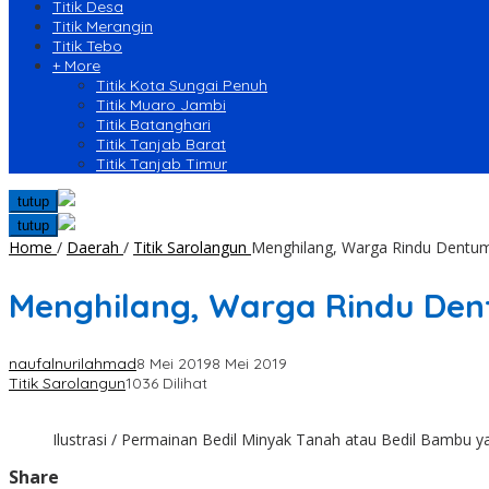
Titik Desa
Titik Merangin
Titik Tebo
+ More
Titik Kota Sungai Penuh
Titik Muaro Jambi
Titik Batanghari
Titik Tanjab Barat
Titik Tanjab Timur
tutup
tutup
Home
/
Daerah
/
Titik Sarolangun
Menghilang, Warga Rindu Dentum
Menghilang, Warga Rindu Den
naufalnurilahmad
8 Mei 2019
8 Mei 2019
Titik Sarolangun
1036 Dilihat
Ilustrasi / Permainan Bedil Minyak Tanah atau Bedil Bambu 
Share