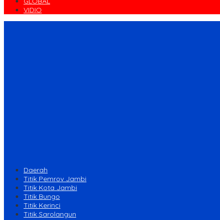
GLOBAL
VIDIO
Daerah
Titik Pemrov Jambi
Titik Kota Jambi
Titik Bungo
Titik Kerinci
Titik Sarolangun