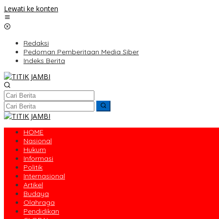
Lewati ke konten
Redaksi
Pedoman Pemberitaan Media Siber
Indeks Berita
HOME
Nasional
Hukum
Informasi
Politik
Internasional
Artikel
Budaya
Olahraga
Pendidikan