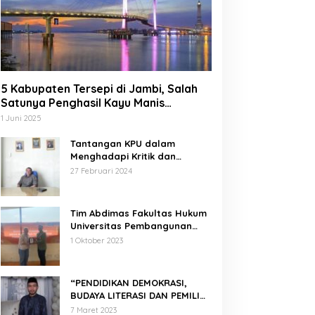
5 Kabupaten Tersepi di Jambi, Salah
Satunya Penghasil Kayu Manis
Terbesar di Dunia
1 Juni 2025
Tantangan KPU dalam
Menghadapi Kritik dan
Tekanan Politik
27 Februari 2024
Tim Abdimas Fakultas Hukum
Universitas Pembangunan
Nasional Veteran Jakarta
1 Oktober 2023
Melakukan Pendampingan
dan Pendaftaran Dua Badan
Hukum Sekaligus
“PENDIDIKAN DEMOKRASI,
BUDAYA LITERASI DAN PEMILIH
CERDAS”
7 Maret 2023