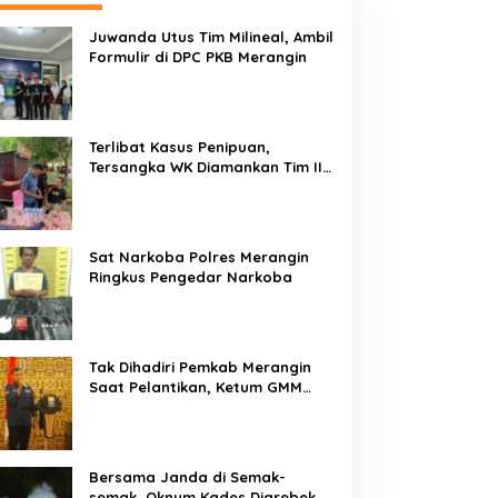
Juwanda Utus Tim Milineal, Ambil
Formulir di DPC PKB Merangin
Terlibat Kasus Penipuan,
Tersangka WK Diamankan Tim II
Opsnal Sat Reskrim Polres
Merangin
Sat Narkoba Polres Merangin
Ringkus Pengedar Narkoba
Tak Dihadiri Pemkab Merangin
Saat Pelantikan, Ketum GMM
Jambi Kecewa Terhadap Pemkab
Merangin
Bersama Janda di Semak-
semak, Oknum Kades Digrebek