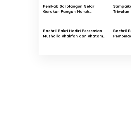
a
Pemkab Sarolangun Gelar
Sampaika
s
Gerakan Pangan Murah
Triwulan 
Langsung Diserbu Warga
Bakri Dap
i
p
Bachril Bakri Hadiri Peresmian
Bachril 
o
Musholla Khalifah dan Khatam
Pembina
Alquran Di SDN 64/VII Suka Sari
Biduk 20
s