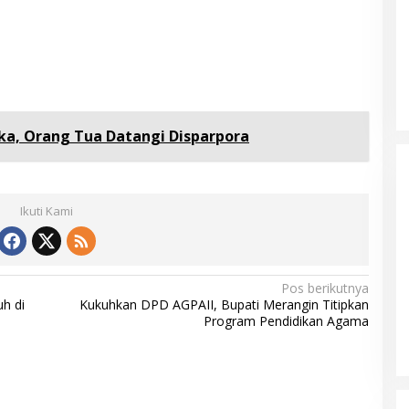
aka, Orang Tua Datangi Disparpora
Ikuti Kami
Masyarakat Dusun Daya Murni
Pos berikutnya
Kompak Dukungan Jumiwan Aguza
h di
Kukuhkan DPD AGPAII, Bupati Merangin Titipkan
Program Pendidikan Agama
– Maidani
Di Politik, Titik Bungo
|
9 Oktober 2024