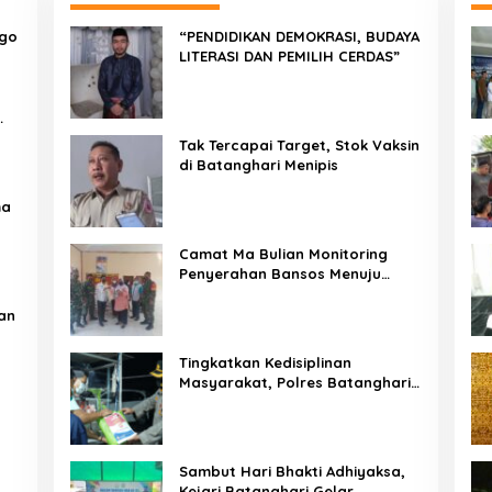
ngo
“PENDIDIKAN DEMOKRASI, BUDAYA
LITERASI DAN PEMILIH CERDAS”
Tak Tercapai Target, Stok Vaksin
di Batanghari Menipis
ma
Camat Ma Bulian Monitoring
Penyerahan Bansos Menuju
Batanghari TANGGUH
an
Tingkatkan Kedisiplinan
Masyarakat, Polres Batanghari
Gelar Apel PPKM
Sambut Hari Bhakti Adhiyaksa,
Kejari Batanghari Gelar