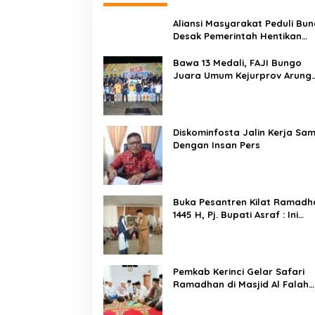
Aliansi Masyarakat Peduli Bu
Desak Pemerintah Hentikan
Angkutan Truk Batu Bara di
Jalan Lintas Bungo
Bawa 13 Medali, FAJI Bungo
Juara Umum Kejurprov Arung
Jeram
Diskominfosta Jalin Kerja Sa
Dengan Insan Pers
Buka Pesantren Kilat Ramadh
1445 H, Pj. Bupati Asraf : Ini
Bentuk Kecintaan dan
Kepedulian PKK Dengan
Masyarakat Kerinci
Pemkab Kerinci Gelar Safari
Ramadhan di Masjid Al Falah
Dusun Baru Lempur