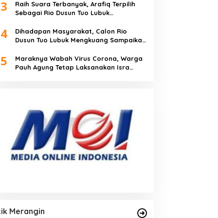
3
Raih Suara Terbanyak, Arafiq Terpilih
Sebagai Rio Dusun Tuo Lubuk
Mengkuang
4
Dihadapan Masyarakat, Calon Rio
Dusun Tuo Lubuk Mengkuang Sampaikan
Visi Misi
5
Maraknya Wabah Virus Corona, Warga
Pauh Agung Tetap Laksanakan Isra
Miraj
tik Merangin