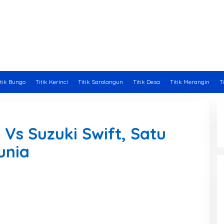
itik Bungo
Titik Kerinci
Titik Sarolangun
Titik Desa
Titik Merangin
T
Vs Suzuki Swift, Satu
unia