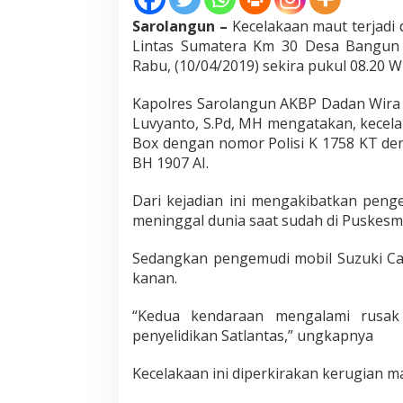
B
Sarolangun –
Kecelakaan maut terjadi 
o
x
Lintas Sumatera Km 30 Desa Bangun 
V
Rabu, (10/04/2019) sekira pukul 08.20 W
s
S
Kapolres Sarolangun AKBP Dadan Wira L
u
Luvyanto, S.Pd, MH mengatakan, kecelak
z
u
Box dengan nomor Polisi K 1758 KT den
k
BH 1907 AI.
i
S
Dari kejadian ini mengakibatkan peng
w
meninggal dunia saat sudah di Puskes
i
f
t
Sedangkan pengemudi mobil Suzuki Car
,
kanan.
S
a
“Kedua kendaraan mengalami rusak 
t
penyelidikan Satlantas,” ungkapnya
u
O
r
Kecelakaan ini diperkirakan kerugian ma
a
n