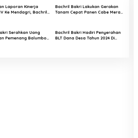
n Laporan Kinerja
Bachril Bakri Lakukan Gerakan
IV Ke Mendagri, Bachril
Tanam Cepat Panen Cabe Merah
at Nilai Terbaik
Di Areal Laboratorium Inflasi
Daerah
Bakri Serahkan Uang
Bachril Bakri Hadiri Penyerahan
an Pemenang Balumbo
BLT Dana Desa Tahun 2024 Di
24
desa Ladang Panjang