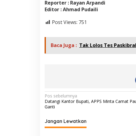
Reporter : Rayan Arpandi
g
Editor : Ahmad Pudaili
M
e
n
Post Views:
751
i
n
g
g
Baca Juga :
Tak Lolos Tes Paskibr
a
l
D
u
n
i
a
N
Pos sebelumnya
Datangi Kantor Bupati, APPS Minta Camat Pau
a
Ganti
v
i
Jangan Lewatkan
g