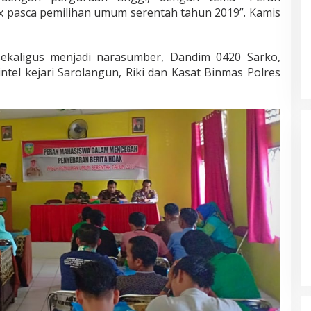
 pasca pemilihan umum serentah tahun 2019”. Kamis
ekaligus menjadi narasumber, Dandim 0420 Sarko,
intel kejari Sarolangun, Riki dan Kasat Binmas Polres
Masyarakat Dusun Daya Murni
Kompak Dukungan Jumiwan Aguza
– Maidani
Di Politik, Titik Bungo
|
9 Oktober 2024