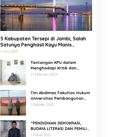
5 Kabupaten Tersepi di Jambi, Salah
Satunya Penghasil Kayu Manis
Terbesar di Dunia
1 Juni 2025
Tantangan KPU dalam
Menghadapi Kritik dan
Tekanan Politik
27 Februari 2024
Tim Abdimas Fakultas Hukum
Universitas Pembangunan
Nasional Veteran Jakarta
1 Oktober 2023
Melakukan Pendampingan
dan Pendaftaran Dua Badan
Hukum Sekaligus
“PENDIDIKAN DEMOKRASI,
BUDAYA LITERASI DAN PEMILIH
CERDAS”
7 Maret 2023