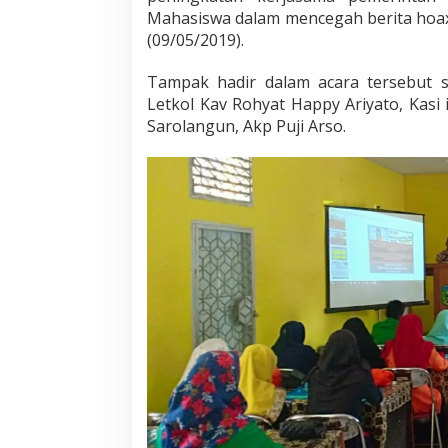
g
Mahasiswa dalam mencegah berita hoax
M
(09/05/2019).
a
h
Tampak hadir dalam acara tersebut s
a
Letkol Kav Rohyat Happy Ariyato, Kasi 
s
i
Sarolangun, Akp Puji Arso.
s
w
a