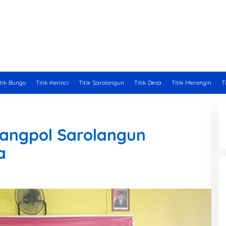
itik Bungo
Titik Kerinci
Titik Sarolangun
Titik Desa
Titik Merangin
T
bangpol Sarolangun
a