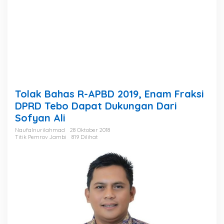
1
9
,
E
n
a
m
F
r
a
Tolak Bahas R-APBD 2019, Enam Fraksi
k
s
DPRD Tebo Dapat Dukungan Dari
i
Sofyan Ali
D
P
Naufalnurilahmad
28 Oktober 2018
Titik Pemrov Jambi
819 Dilihat
R
D
T
e
b
o
D
a
p
a