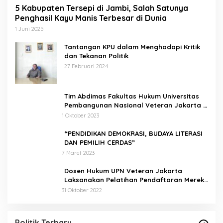
5 Kabupaten Tersepi di Jambi, Salah Satunya
Penghasil Kayu Manis Terbesar di Dunia
1 Juni 2025
Tantangan KPU dalam Menghadapi Kritik
dan Tekanan Politik
27 Februari 2024
Tim Abdimas Fakultas Hukum Universitas
Pembangunan Nasional Veteran Jakarta
Melakukan Pendampingan dan
1 Oktober 2023
Pendaftaran Dua Badan Hukum Sekaligus
“PENDIDIKAN DEMOKRASI, BUDAYA LITERASI
DAN PEMILIH CERDAS”
7 Maret 2023
Dosen Hukum UPN Veteran Jakarta
Laksanakan Pelatihan Pendaftaran Merek
di Desa Jatisura Kabupaten Indramayu
31 Oktober 2022
Pernah Sadap Karet Untuk Biayai Sekolah, Edi
Purwanto Kini Nyaleg DPR RI
Di Politik, Titik Kota Jambi
|
22 Juli 2023
Politik Terbaru