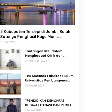
5 Kabupaten Tersepi di Jambi, Salah
Satunya Penghasil Kayu Manis
Terbesar di Dunia
1 Juni 2025
Tantangan KPU dalam
Menghadapi Kritik dan
Tekanan Politik
27 Februari 2024
Tim Abdimas Fakultas Hukum
Universitas Pembangunan
Nasional Veteran Jakarta
1 Oktober 2023
Melakukan Pendampingan
dan Pendaftaran Dua Badan
Hukum Sekaligus
“PENDIDIKAN DEMOKRASI,
BUDAYA LITERASI DAN PEMILIH
CERDAS”
7 Maret 2023