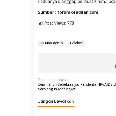
keduanya dianggap berbuat zinah,“ uca
Sumber : forumkeadilan.com
Post Views:
778
Ibu-ibu demo
Pelakor
N
Pos sebelumnya
Dari Tahun Sebelumnya, Penderita HIV/AIDS d
a
Sarolangun Meningkat
v
i
Jangan Lewatkan
g