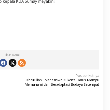
p kepala KUA Sumay meyakini.
Ikuti Kami
Pos berikutnya
i
Khairullah : Mahasiswa Kukerta Harus Mampu
Memahami dan Beradaptasi Budaya Setempat