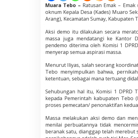
a
Muara Tebo –
Ratusan Emak – Emak (
k
oknum Kepala Desa (Kades) Muaro Sek
Arang), Kecamatan Sumay, Kabupaten Teb
Aksi demo itu dilakukan secara merat
massa juga mendatangi ke Kantor D
pendemo diterima oleh Komisi 1 DPRD 
menyerap semua aspirasi massa.
Menurut Iliyas, salah seorang koordina
Tebo menyimpulkan bahwa, pernikah
ketentuan, sebagai mana tertuang dida
Sehubungan hal itu, Komisi 1 DPRD T
kepada Pemerintah kabupaten Tebo (B
proses pemecatan/ penonaktifan kedua
Massa melakukan aksi demo dan menun
menilai perbuatannya tidak mencermi
beranak satu, dianggap telah merebut 