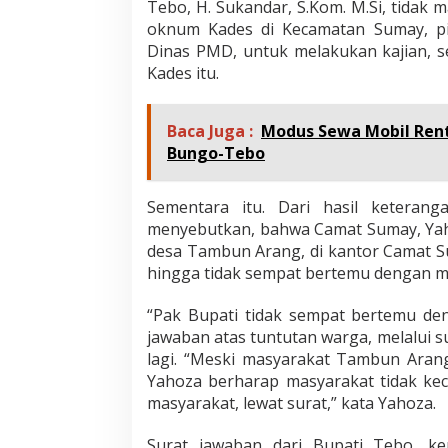
Tebo, H. Sukandar, S.Kom. M.Si, tidak 
oknum Kades di Kecamatan Sumay, p
Dinas PMD, untuk melakukan kajian, 
Kades itu.
Baca Juga :
Modus Sewa Mobil Rent
Bungo-Tebo
Sementara itu. Dari hasil keteran
menyebutkan, bahwa Camat Sumay, Yah
desa Tambun Arang, di kantor Camat S
hingga tidak sempat bertemu dengan ma
“Pak Bupati tidak sempat bertemu d
jawaban atas tuntutan warga, melalui 
lagi. “Meski masyarakat Tambun Aran
Yahoza berharap masyarakat tidak ke
masyarakat, lewat surat,” kata Yahoza.
Surat jawaban dari Bupati Tebo, k