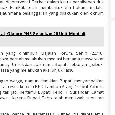
mau di intervensi. Terkait dalam kasus pernikahan dua
ihak Pemkab telah membentuk tim hukum, melalui
sejauhmana pelanggaran yang dilakukan oleh oknum
al, Oknum PNS Gelapkan 26 Unit Mobil di
gan yang dihimpun Majalah Forum, Senin (22/10)
oza pernah melakukan mediasi bersama masyarakat
umay. Untuk dan atas nama Bupati Tebo, yang sibuk,
ssa yang melakukan aksi unjuk rasa.
engan warga, namun demikian Bupati menyampaikan
surat resmi kepada BPD Tambun Arang,” sebut Yahoza
g tak jadi bertemu Bupati Tebo H. Sukandar, Camat
cewa, “karena Bupati Tebo telah menjawab tuntutan
epada warga di Kecamatan Sumay itu diantaranya