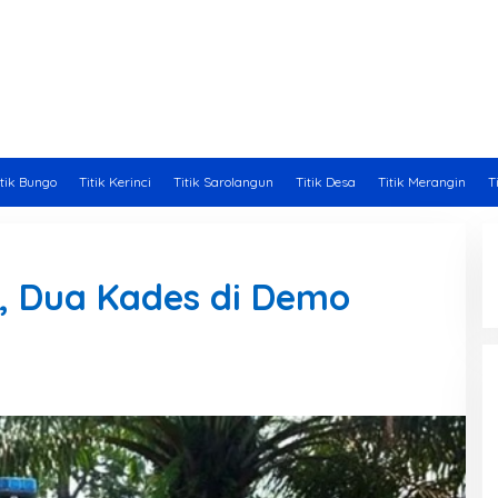
itik Bungo
Titik Kerinci
Titik Sarolangun
Titik Desa
Titik Merangin
T
, Dua Kades di Demo