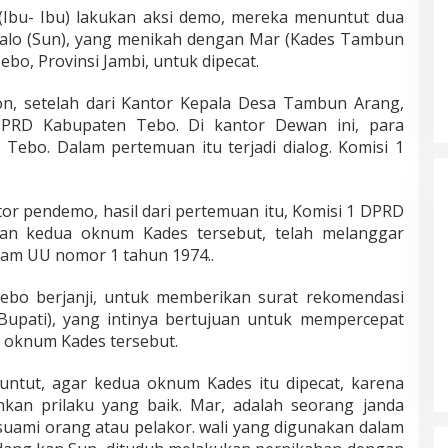
Ibu- Ibu) lakukan aksi demo, mereka menuntut dua
alo (Sun), yang menikah dengan Mar (Kades Tambun
o, Provinsi Jambi, untuk dipecat.
on, setelah dari Kantor Kepala Desa Tambun Arang,
PRD Kabupaten Tebo. Di kantor Dewan ini, para
Masyarakat Dusun Daya Murni
Tebo. Dalam pertemuan itu terjadi dialog. Komisi 1
Kompak Dukungan Jumiwan Aguza
– Maidani
Di Politik, Titik Bungo
|
9 Oktober 2024
tor pendemo, hasil dari pertemuan itu, Komisi 1 DPRD
an kedua oknum Kades tersebut, telah melanggar
lam UU nomor 1 tahun 1974..
ebo berjanji, untuk memberikan surat rekomendasi
upati), yang intinya bertujuan untuk mempercepat
 oknum Kades tersebut.
tut, agar kedua oknum Kades itu dipecat, karena
nkan prilaku yang baik. Mar, adalah seorang janda
suami orang atau pelakor. wali yang digunakan dalam