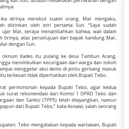
edang kan Sun, dituduh melakukan pernikahan dengan
sahnya.
Jika dirinya merebut suami orang. Mar mengaku,
h diizinkan oleh istri pertama Sun. “Saya sudah
),” ujar Mar, seraya menambahkan bahwa, wali dalam
 tirinya, atas persetujuan dari bapak kandung Mar,
Mar dengan Sun.
a oknum Kades itu pulang ke desa Tambun Arang,
ngga menimbulkan kecurigaan dari warga dan tokoh
sampai menggelar aksi demo di pintu gerbang masuk
tu terkesan tidak diperhatikan oleh Bupati Tebo..
urat permohonan kepada Bupati Tebo, agar kedua
suk surat rekomendasi dari Komisi 1 DPRD Tebo dan
rgaan dan Sanksi (TPPS) telah dilayangkan, namun
papun dari Bupati Tebo,” kata Asnawi, salah seorang
bupaten. Tebo mengatakan kepada wartawan, Bupati