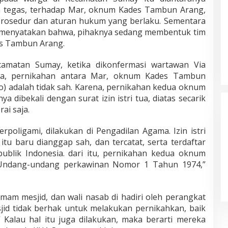
 tegas, terhadap Mar, oknum Kades Tambun Arang,
 prosedur dan aturan hukum yang berlaku. Sementara
ga menyatakan bahwa, pihaknya sedang membentuk tim
s Tambun Arang.
camatan Sumay, ketika dikonfermasi wartawan Via
wa, pernikahan antara Mar, oknum Kades Tambun
) adalah tidak sah. Karena, pernikahan kedua oknum
a dibekali dengan surat izin istri tua, diatas secarik
ai saja.
rpoligami, dilakukan di Pengadilan Agama. Izin istri
itu baru dianggap sah, dan tercatat, serta terdaftar
blik Indonesia. dari itu, pernikahan kedua oknum
 Undang-undang perkawinan Nomor 1 Tahun 1974,”
imam mesjid, dan wali nasab di hadiri oleh perangkat
sjid tidak berhak untuk melakukan pernikahkan, baik
“ Kalau hal itu juga dilakukan, maka berarti mereka