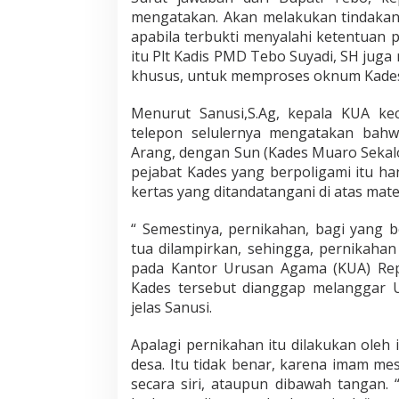
mengatakan. Akan melakukan tindakan
apabila terbukti menyalahi ketentuan
itu Plt Kadis PMD Tebo Suyadi, SH ju
khusus, untuk memproses oknum Kade
Menurut Sanusi,S.Ag, kepala KUA ke
telepon selulernya mengatakan bah
Arang, dengan Sun (Kades Muaro Sekalo
pejabat Kades yang berpoligami itu hany
kertas yang ditandatangani di atas mater
“ Semestinya, pernikahan, bagi yang be
tua dilampirkan, sehingga, pernikahan 
pada Kantor Urusan Agama (KUA) Repu
Kades tersebut dianggap melanggar
jelas Sanusi.
Apalagi pernikahan itu dilakukan oleh 
desa. Itu tidak benar, karena imam me
secara siri, ataupun dibawah tangan. 